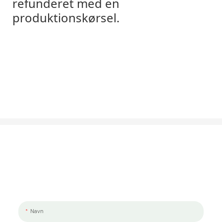
refunderet med en
produktionskørsel.
Lad Os Tale Om Dit Projekt
Vi vil meget gerne arbejde sammen med dig og dit team. Hvis du har et
projekt, der skal diskuteres, så send os en besked.
Navn