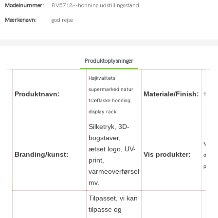
Modelnummer:
BV5718--honning udstillingsstand
Mærkenavn:
god rejse
Produktoplysninger
Højkvalitets
supermarked natur
Produktnavn:
Materiale/Finish:
Træ m
træflaske honning
display rack
Silketryk, 3D-
bogstaver,
Mad&d
ætset logo, UV-
Branding/kunst:
Vis produkter:
og en
print,
produ
varmeoverførsel
mv.
Tilpasset, vi kan
tilpasse og