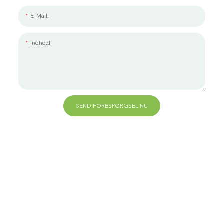
E-Mail.
Indhold
SEND FORESPØRGSEL NU
+86 13823271259
hello@bvdisplay.com
0086 13823271259
T2-B Building, High-Tech Industrial Park, No.22, High-
Tech South 7th Road, Yuehai Street, Nanshan,
Shenzhen, 518075, Kina