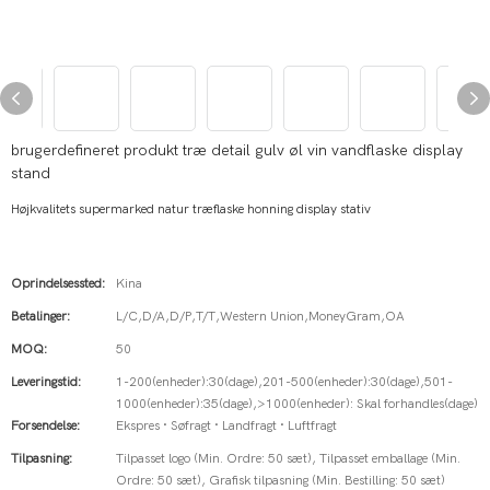
brugerdefineret produkt træ detail gulv øl vin vandflaske display
stand
Højkvalitets supermarked natur træflaske honning display stativ
Oprindelsessted:
Kina
Betalinger:
L/C,D/A,D/P,T/T,Western Union,MoneyGram,OA
MOQ:
50
Leveringstid:
1-200(enheder):30(dage),201-500(enheder):30(dage),501-
1000(enheder):35(dage),>1000(enheder): Skal forhandles(dage)
Forsendelse:
Ekspres · Søfragt · Landfragt · Luftfragt
Tilpasning:
Tilpasset logo (Min. Ordre: 50 sæt), Tilpasset emballage (Min.
Ordre: 50 sæt), Grafisk tilpasning (Min. Bestilling: 50 sæt)