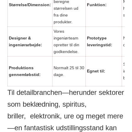
beregne
Miljø
Størrelse/Dimension:
Funktion:
størrelsen ud
høj k
fra dine
stærk
produkter.
Vores
Designer &
ingeniørteam
Prototype
Norma
ingeniørarbejde:
opretter til din
leveringstid:
dage
godkendelse.
Supe
Produktions
Normalt 25 til 30
Egnet til:
indk
gennemløbstid:
dage.
butik
Til detailbranchen—herunder sektorer
som beklædning, spiritus,
briller, elektronik, ure og meget mere
—en fantastisk udstillingsstand kan