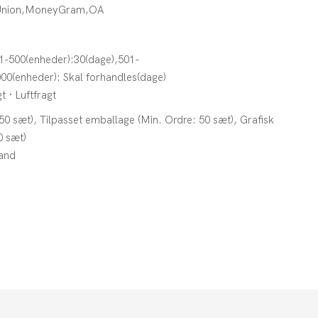
 Union,MoneyGram,OA
1-500(enheder):30(dage),501-
00(enheder): Skal forhandles(dage)
t · Luftfragt
 50 sæt), Tilpasset emballage (Min. Ordre: 50 sæt), Grafisk
0 sæt)
tand