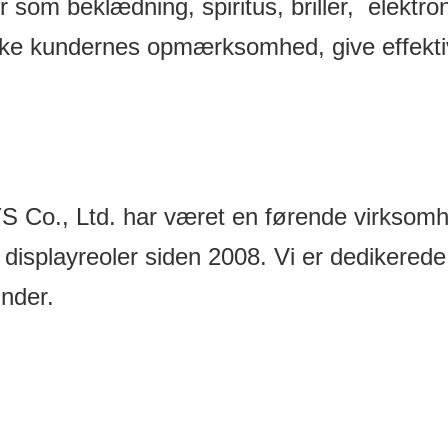
r som beklædning, spiritus, briller, elekt
trække kundernes opmærksomhed, give effekt
 Ltd. har været en førende virksomhed 
isplayreoler siden 2008. Vi er dedikerede t
under.