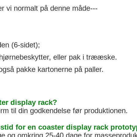
ker vi normalt på denne måde---
en (6-sidet);
hjørnebeskytter, eller pak i trææske.
 også pakke kartonerne på paller.
ter display rack?
rm til din godkendelse før produktionen.
gstid for en coaster display rack prot
age og omkring 25-40 dage for masseproduk