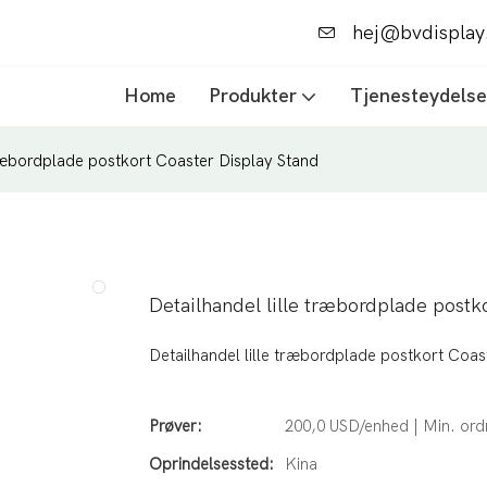
hej@bvdisplay
.
Home
Produkter
Tjenesteydelse
træbordplade postkort Coaster Display Stand
Detailhandel lille træbordplade postk
Detailhandel lille træbordplade postkort Coas
Prøver:
200,0 USD/enhed | Min. ord
Oprindelsessted:
Kina