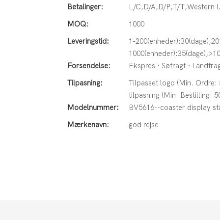
Betalinger:
L/C,D/A,D/P,T/T,Western
MOQ:
1000
Leveringstid:
1-200(enheder):30(dage),20
1000(enheder):35(dage),>10
Forsendelse:
Ekspres · Søfragt · Landfrag
Tilpasning:
Tilpasset logo (Min. Ordre:
tilpasning (Min. Bestilling: 5
Modelnummer:
BV5616--coaster display s
Mærkenavn:
god rejse