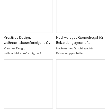
Kreatives Design,
Hochwertiges Gondelregal für
weihnachtsbaumförmig, heiß
Bekleidungsgeschäfte
verkauft, rotierende
Kreatives Design,
Hochwertiges Gondelregal für
Hängesocken-
weihnachtsbaumförmig, heiß
Bekleidungsgeschäfte
Ausstellungsständer
verkauft, rotierende Hängesocken-
Ausstellungsständer