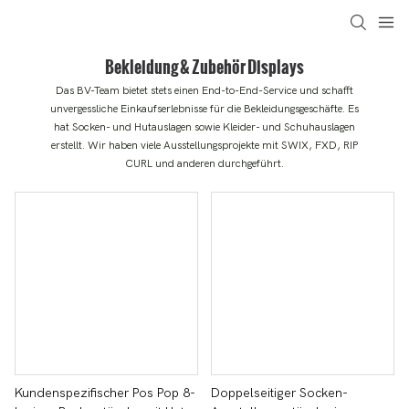
Bekleidung & Zubehör Displays
Das BV-Team bietet stets einen End-to-End-Service und schafft
unvergessliche Einkaufserlebnisse für die Bekleidungsgeschäfte. Es
hat Socken- und Hutauslagen sowie Kleider- und Schuhauslagen
erstellt. Wir haben viele Ausstellungsprojekte mit SWIX, FXD, RIP
CURL und anderen durchgeführt.
Kundenspezifischer Pos Pop 8-
Doppelseitiger Socken-