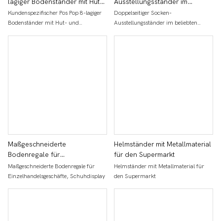
lagiger Bodenständer mit Hut-
Ausstellungsständer im
und Metalldrahtkorb,
beliebten Design mit Haken,
Kundenspezifischer Pos Pop 8-lagiger
Doppelseitiger Socken-
Baseballkappen-
Socken-Pop-Vitrine mit
Bodenständer mit Hut- und
Ausstellungsständer im beliebten
Präsentationsständer für
beweglichen Rollen
Metalldrahtkorb, Baseballkappen-
Design mit Haken, Socken-Pop-Vitrine
Einzelhandelsgeschäfte
Präsentationsständer für
mit beweglichen Rollen
Einzelhandelsgeschäfte
Maßgeschneiderte
Helmständer mit Metallmaterial
Bodenregale für
für den Supermarkt
Einzelhandelsgeschäfte,
Maßgeschneiderte Bodenregale für
Helmständer mit Metallmaterial für
Schuhdisplay
Einzelhandelsgeschäfte, Schuhdisplay
den Supermarkt