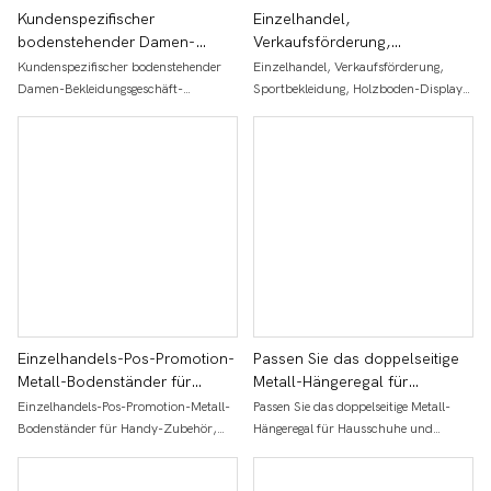
Kundenspezifischer
Einzelhandel,
bodenstehender Damen-
Verkaufsförderung,
Bekleidungsgeschäft-
Sportbekleidung, Holzboden-
Kundenspezifischer bodenstehender
Einzelhandel, Verkaufsförderung,
Einzelhandels-Pos-Promotion-
Displays, Bekleidungsgeschäft,
Damen-Bekleidungsgeschäft-
Sportbekleidung, Holzboden-Displays,
Holzständer für Unterwäsche
Socken, Zubehör, Gitter,
Einzelhandels-Pos-Promotion-
Bekleidungsgeschäft, Socken,
und Kleidung
Ausstellungsstände
Holzständer für Unterwäsche und
Zubehör, Gitter, Ausstellungsstände
Kleidung
Einzelhandels-Pos-Promotion-
Passen Sie das doppelseitige
Metall-Bodenständer für
Metall-Hängeregal für
Handy-Zubehör,
Hausschuhe und Schuhe für
Einzelhandels-Pos-Promotion-Metall-
Passen Sie das doppelseitige Metall-
Ausstellungsregale,
den Einzelhandel individuell
Bodenständer für Handy-Zubehör,
Hängeregal für Hausschuhe und
Hängehaken, Socken-
an
Ausstellungsregale, Hängehaken,
Schuhe für den Einzelhandel
Präsentationsständer mit
Socken-Präsentationsständer mit
individuell an