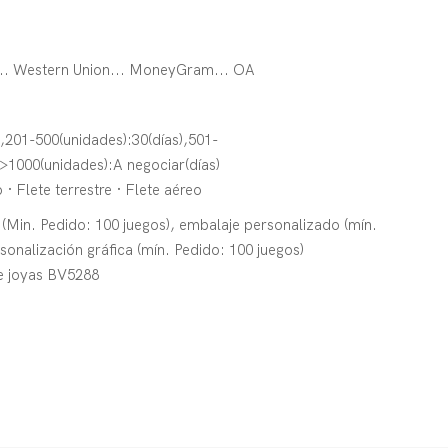
T... Western Union... MoneyGram... OA
),201-500(unidades):30(días),501-
,>1000(unidades):A negociar(días)
 · Flete terrestre · Flete aéreo
(Min. Pedido: 100 juegos), embalaje personalizado (mín.
sonalización gráfica (mín. Pedido: 100 juegos)
de joyas BV5288