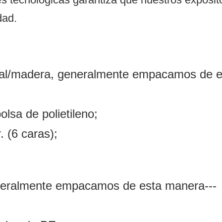
dad.
etal/madera, generalmente empacamos de 
lsa de polietileno;
r. (6 caras);
 generalmente empacamos de esta manera---