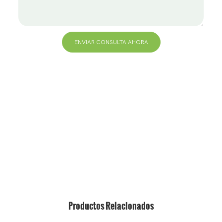
ENVIAR CONSULTA AHORA
+86 13823271259
hola@bvdisplay.com
0086 13823271259
Edificio T2-B, Parque industrial de alta tecnología,
No.22, High-Tech South 7th Road, Yuehai Street,
Nanshan, Shenzhen, 518075, China
Productos Relacionados