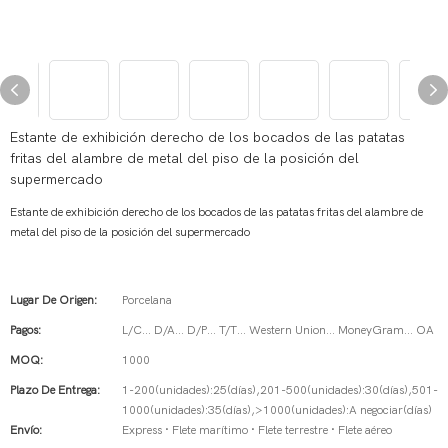
Estante de exhibición derecho de los bocados de las patatas
fritas del alambre de metal del piso de la posición del
supermercado
Estante de exhibición derecho de los bocados de las patatas fritas del alambre de
metal del piso de la posición del supermercado
Lugar De Origen:
Porcelana
Pagos:
L/C... D/A... D/P... T/T... Western Union... MoneyGram... OA
MOQ:
1000
Plazo De Entrega:
1-200(unidades):25(días),201-500(unidades):30(días),501-
1000(unidades):35(días),>1000(unidades):A negociar(días)
Envío:
Express · Flete marítimo · Flete terrestre · Flete aéreo