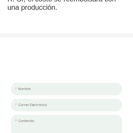
una producción.
Hablemos De Tu Proyecto
Nos encantaría trabajar con usted y su equipo. Si tiene un proyecto que
necesita discutir, por favor déjenos un mensaje.
Nombre
Correo Electrónico
Contenido