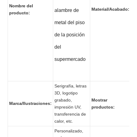
Nombre del
Ma
Material/Acabado:
alambre de
producto:
pin
metal del piso
de la posición
del
supermercado
Serigrafía, letras
3D, logotipo
Ali
grabado,
Mostrar
var
Marca/Ilustraciones:
impresión UV,
productos:
pr
transferencia de
calor, etc.
Personalizado,