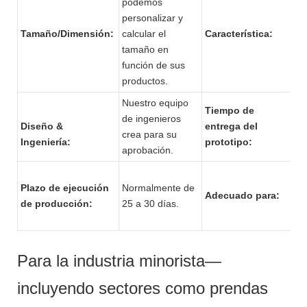
podemos
Re
personalizar y
co
Tamaño/Dimensión:
calcular el
Característica:
am
tamaño en
al
función de sus
es
productos.
fu
Nuestro equipo
Tiempo de
de ingenieros
Po
Diseño &
entrega del
crea para su
de
Ingeniería:
prototipo:
aprobación.
Su
Plazo de ejecución
Normalmente de
ce
Adecuado para:
de producción:
25 a 30 días.
co
ti
Para la industria minorista—
incluyendo sectores como prendas