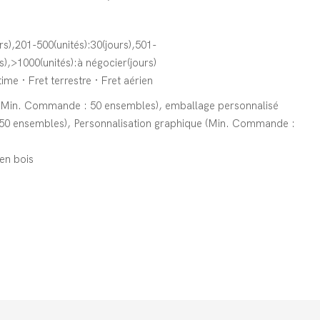
rs),201-500(unités):30(jours),501-
s),>1000(unités):à négocier(jours)
ime · Fret terrestre · Fret aérien
(Min. Commande : 50 ensembles), emballage personnalisé
0 ensembles), Personnalisation graphique (Min. Commande :
en bois