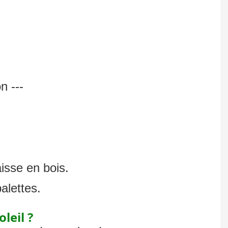
n ---
isse en bois.
alettes.
leil ?