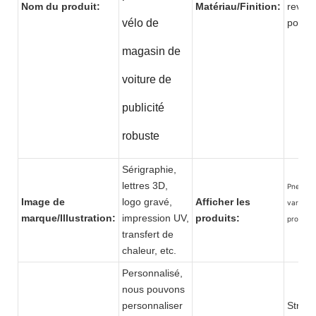
Nom du produit:
Matériau/Finition:
revêt
vélo de
po
magasin de
voiture de
publicité
robuste
Sérigraphie,
lettres 3D,
Pneu aff
Image de
logo gravé,
Afficher les
variété 
marque/Illustration:
impression UV,
produits:
produits
transfert de
chaleur, etc.
Personnalisé,
nous pouvons
personnaliser
Struct