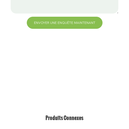
ENVOYER UNE ENQUÊTE MAINTENANT
+86 13823271259
hello@bvdisplay.com
0086 13823271259
Bâtiment T2-B, parc industriel de haute technologie,
No.22, High-Tech South 7th Road, Yuehai Street,
Nanshan, Shenzhen, 518075, Chine
Produits Connexes