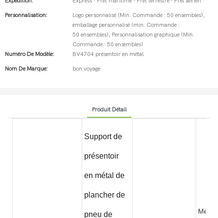
Expédition:
Express · Fret maritime · Fret terrestre · Fret aérien
Personnalisation:
Logo personnalisé (Min. Commande : 50 ensembles),
emballage personnalisé (min. Commande :
50 ensembles), Personnalisation graphique (Min.
Commande : 50 ensembles)
Numéro De Modèle:
BV4704 présentoir en métal
Nom De Marque:
bon voyage
Produit Détail
Support de
présentoir
en métal de
plancher de
Métal
pneu de