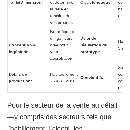
Taille/Dimension:
et déterminer
Caractéristique:
écolog
la taille en
haute 
fonction de
et soli
vos produits.
Notre équipe
d'ingénieurs
Délai de
Habitu
Conception &
crée pour
réalisation du
5 à 7 
Ingénierie:
votre
prototype:
approbation.
Super
Délais de
Habituellement
centre
Convient à:
production:
25 à 30 jours.
comme
magas
Pour le secteur de la vente au détail
—y compris des secteurs tels que
l'habillement, l'alcool, les