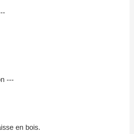
--
n ---
isse en bois.