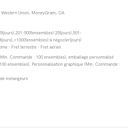
T, Western Union, MoneyGram, OA
5(jours),201-500(ensembles):25(jours),501-
(jours),>1000(ensembles):à négocier(jours)
ime · Fret terrestre · Fret aérien
(Min. Commande : 100 ensembles), emballage personnalisé
00 ensembles), Personnalisation graphique (Min. Commande :
 de mélangeurs