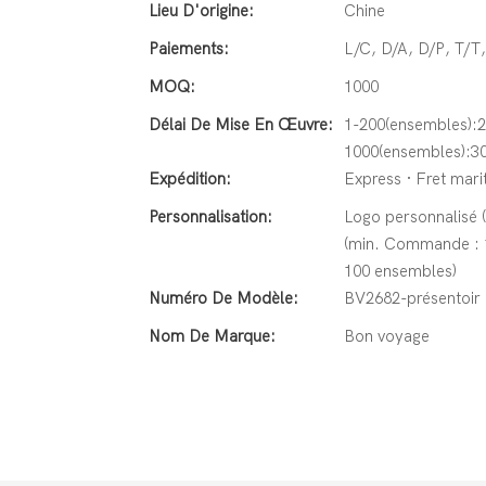
Lieu D'origine:
Chine
Paiements:
L/C, D/A, D/P, T/
MOQ:
1000
Délai De Mise En Œuvre:
1-200(ensembles):2
1000(ensembles):30
Expédition:
Express · Fret marit
Personnalisation:
Logo personnalisé 
(min. Commande : 1
100 ensembles)
Numéro De Modèle:
BV2682-présentoir
Nom De Marque:
Bon voyage