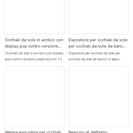
Occhiali da sole in acrilico con
Espositore per occhiali da sole
display pop contro versione
per occhiali da sole da banco
superiore con 12 paia e
in legno personalizzato per
Occhiali da sole in acrilico con display
Espositore per occhiali da sole per
cremagliera di bloccaggio
showroom di alta qualità
pop contro versione superiore con 12
occhiali da sole da banco in legno
paia e cremagliera di bloccaggio
personalizzato per showroom di alta
qualità
Vetrina espositiva per occhiali
Negozio al dettaglio