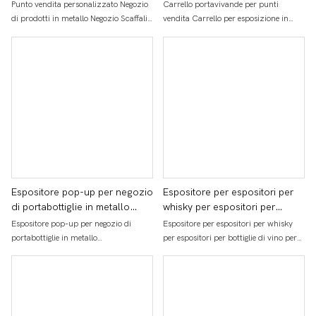
Negozio Scaffali al dettaglio
esposizione in metallo mobile
Punto vendita personalizzato Negozio
Carrello portavivande per punti
Espositori per espositori per
per vino per negozio al
di prodotti in metallo Negozio Scaffali
vendita Carrello per esposizione in
vini
dettaglio
al dettaglio Espositori per espositori per
metallo mobile per vino per negozio al
vini
dettaglio
Espositore pop-up per negozio
Espositore per espositori per
di portabottiglie in metallo
whisky per espositori per
personalizzato da terra
bottiglie di vino per birra da
Espositore pop-up per negozio di
Espositore per espositori per whisky
pavimento in filo metallico di
portabottiglie in metallo
per espositori per bottiglie di vino per
forma rotonda per vendita al
personalizzato da terra
birra da pavimento in filo metallico di
dettaglio personalizzata
forma rotonda per vendita al dettaglio
personalizzata