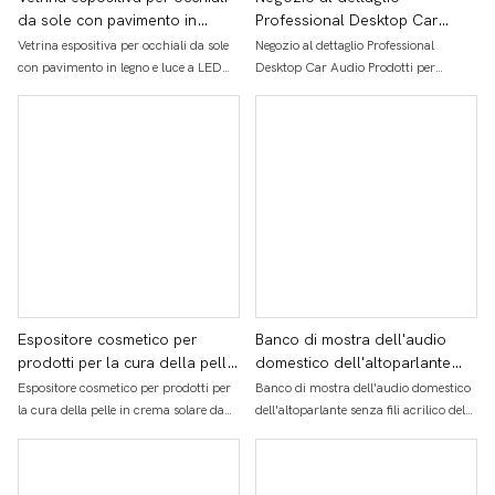
da sole con pavimento in
Professional Desktop Car
legno e luce a LED per negozi
Audio Prodotti per altoparlanti
Vetrina espositiva per occhiali da sole
Negozio al dettaglio Professional
specializzati Bon Voyage
Espositore in acrilico
con pavimento in legno e luce a LED
Desktop Car Audio Prodotti per
Display
per negozi specializzati Bon Voyage
altoparlanti Espositore in acrilico
Display
Espositore cosmetico per
Banco di mostra dell'audio
prodotti per la cura della pelle
domestico dell'altoparlante
in crema solare da appoggio in
senza fili acrilico del
Espositore cosmetico per prodotti per
Banco di mostra dell'audio domestico
legno per negozio al dettaglio
controsoffitto di posizione su
la cura della pelle in crema solare da
dell'altoparlante senza fili acrilico del
ordinazione per la vendita al
appoggio in legno per negozio al
controsoffitto di posizione su
dettaglio
dettaglio
ordinazione per la vendita al dettaglio