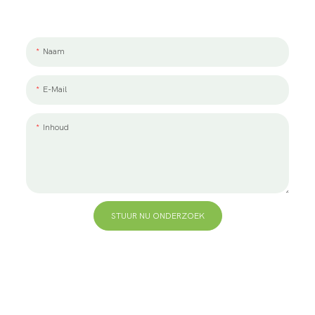
We werken graag met jou en je team samen. Als u een project wilt
bespreken, laat ons dan een bericht achter.
Naam
E-Mail
Inhoud
STUUR NU ONDERZOEK
+86 13823271259
hallo@bvdisplay.com
0086 13823271259