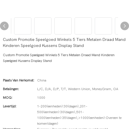
Custom Promotie Speelgoed Winkels 5 Tiers Metalen Draad Mand
Kinderen Speelgoed Kussens Display Stand
Custom Promotie Speelgoed Winkels 5 Tiers Metalen Draad Mand Kinderen
Speelgoed Kussens Display Stand
Plaats Van Herkomst:
China
Betalingen:
L/C, D/A, D/P, T/T, Western Union, MoneyGram, OA
MOQ:
1000
Levertijd:
1-200(eenheden):30(dagen),201-
500(eenheden):30(dagen),501-
1000(eenheden):35(dagen),>1000(eenheden):Overeen te
komen(dagen)