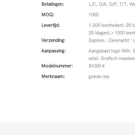
Betalingen:
L/C, D/A, D/P, T/T, 
MOQ:
1000
Levertijd:
1-200 (eenheden): 25 (
35 (dagen),> 1000 (ee
Verzending:
Express · Zeevracht · 
Aanpassing:
Aangepast logo (Min. Be
sets), Grafisch maatwer
Modelnummer:
BV2814
Merknaam:
goede reis