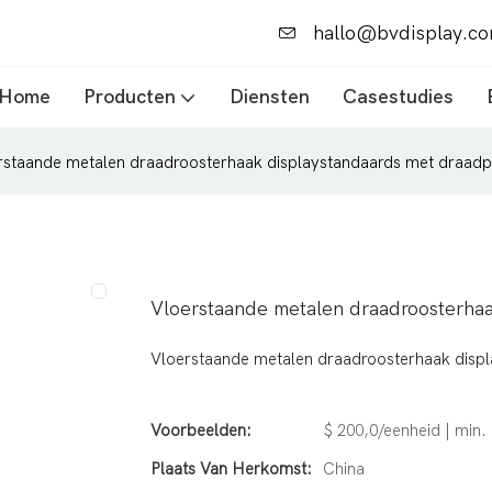
hallo@bvdisplay.c
Home
Producten
Diensten
Casestudies
rstaande metalen draadroosterhaak displaystandaards met draadp
Vloerstaande metalen draadroosterha
Vloerstaande metalen draadroosterhaak disp
Voorbeelden:
$ 200,0/eenheid | min. 
Plaats Van Herkomst:
China