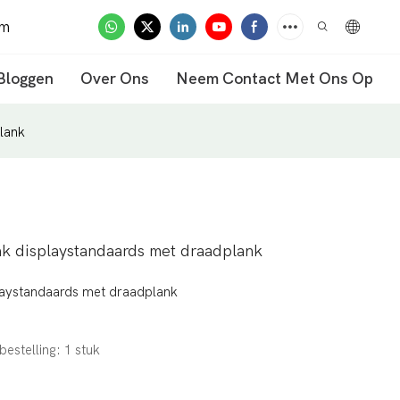
om
Bloggen
Over Ons
Neem Contact Met Ons Op
lank
ak displaystandaards met draadplank
laystandaards met draadplank
bestelling: 1 stuk