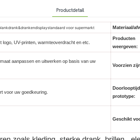
Productdetail
Materiaal/af
plankdrank&drankendisplaystandaard voor supermarkt
Producten
st logo, UV-printen, warmteoverdracht en etc.
weergeven:
maat aanpassen en uitwerken op basis van uw
Voorzien zij
Doorlooptijd
rt voor uw goedkeuring.
prototype:
Geschikt vo
en zoals kleding, sterke drank, brillen, e