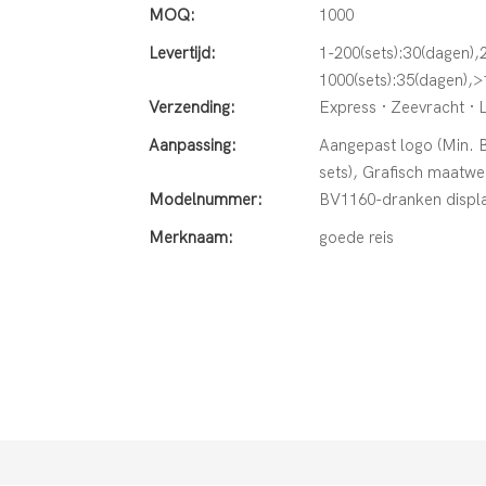
MOQ:
1000
Levertijd:
1-200(sets):30(dagen),
1000(sets):35(dagen),>
Verzending:
Express · Zeevracht · 
Aanpassing:
Aangepast logo (Min. Be
sets), Grafisch maatwer
Modelnummer:
BV1160-dranken displa
Merknaam:
goede reis