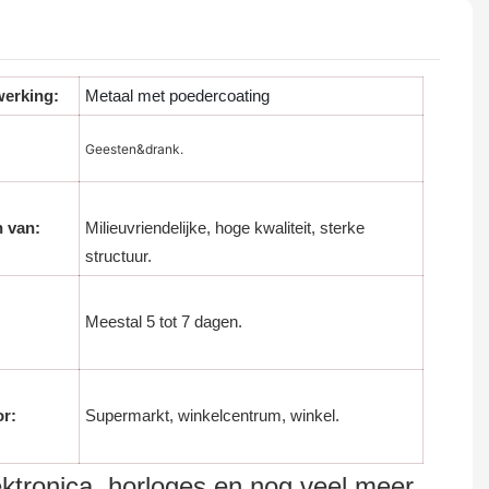
werking:
Metaal met poedercoating
Geesten&drank.
n van:
Milieuvriendelijke, hoge kwaliteit, sterke
structuur.
Meestal 5 tot 7 dagen.
or:
Supermarkt, winkelcentrum, winkel.
lektronica, horloges en nog veel meer