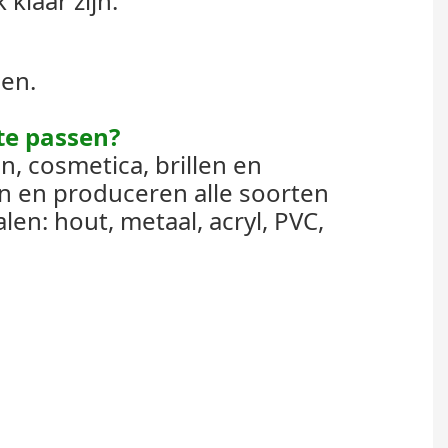
klaar zijn.
sen.
te passen?
n, cosmetica, brillen en
n en produceren alle soorten
en: hout, metaal, acryl, PVC,