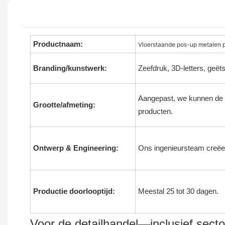
Productnaam:
Vloerstaande pos-up metalen 
Branding/kunstwerk:
Zeefdruk, 3D-letters, geët
Aangepast, we kunnen de 
Grootte/afmeting:
producten.
Ontwerp & Engineering:
Ons ingenieursteam creëe
Productie doorlooptijd:
Meestal 25 tot 30 dagen.
Voor de detailhandel—inclusief sector