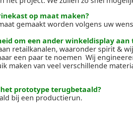
 het project. We zullen zo snel mogelijk 
itrinekast op maat maken?
op maat gemaakt worden volgens uw wen
eid om een ​​ander winkeldisplay aan 
an retailkanalen, waaronder spirit & wij
maar een paar te noemen
Wij engineere
k maken van veel verschillende material
 het prototype terugbetaald?
ald bij een productierun.