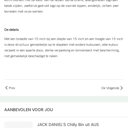
komt overeen met de kleur van de flessen sterke drank, lasergesneden logo aan
beide zijden, zeefdruk gedrukt logo op de voorste lippen, eindelijk, ze’ben zeer
tevreden met onze werken
De details
Met een breedte van 15 inch bij een diepte van 15 inch en een hoogte van 15 inch
is deze structuur gemakkelijk op te stapelen met andere kubussen, elke kubus
verpakt in een aparte doos, sterke verpakking en binnenkant met bescherming,
niet gemakkelijk beschadigd te raken.
Prev
De Volgende
AANBEVOLEN VOOR JOU
JACK DANIEL'S Chilly Bin uit AUS