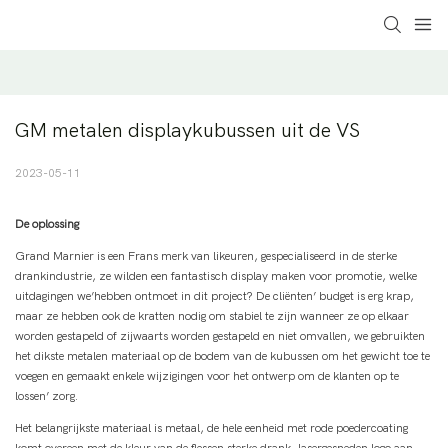
GM metalen displaykubussen uit de VS
2023-05-11
De oplossing
Grand Marnier is een Frans merk van likeuren, gespecialiseerd in de sterke
drankindustrie, ze wilden een fantastisch display maken voor promotie, welke
uitdagingen we’hebben ontmoet in dit project? De cliënten’ budget is erg krap,
maar ze hebben ook de kratten nodig om stabiel te zijn wanneer ze op elkaar
worden gestapeld of zijwaarts worden gestapeld en niet omvallen, we gebruikten
het dikste metalen materiaal op de bodem van de kubussen om het gewicht toe te
voegen en gemaakt enkele wijzigingen voor het ontwerp om de klanten op te
lossen’ zorg.
Het belangrijkste materiaal is metaal, de hele eenheid met rode poedercoating