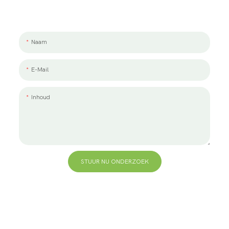
We werken graag met jou en je team samen. Als u een project wilt
bespreken, laat ons dan een bericht achter.
Naam
E-Mail
Inhoud
STUUR NU ONDERZOEK
+86 13823271259
hallo@bvdisplay.com
0086 13823271259