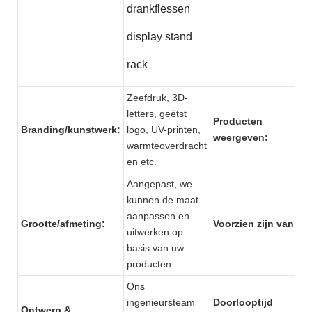
drankflessen
display stand
rack
Zeefdruk, 3D-
letters, geëtst
Producten
Branding/kunstwerk:
logo, UV-printen,
weergeven:
warmteoverdracht
en etc.
Aangepast, we
kunnen de maat
aanpassen en
Grootte/afmeting:
Voorzien zijn van:
uitwerken op
basis van uw
producten.
Ons
ingenieursteam
Doorlooptijd
Ontwerp &