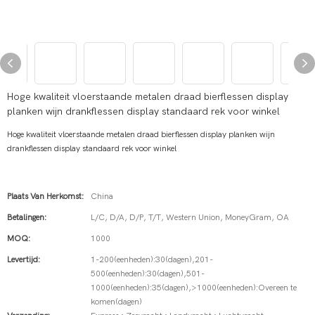
Hoge kwaliteit vloerstaande metalen draad bierflessen display
planken wijn drankflessen display standaard rek voor winkel
Hoge kwaliteit vloerstaande metalen draad bierflessen display planken wijn
drankflessen display standaard rek voor winkel
Plaats Van Herkomst:
China
Betalingen:
L/C, D/A, D/P, T/T, Western Union, MoneyGram, OA
MOQ:
1000
Levertijd:
1-200(eenheden):30(dagen),201-
500(eenheden):30(dagen),501-
1000(eenheden):35(dagen),>1000(eenheden):Overeen te
komen(dagen)