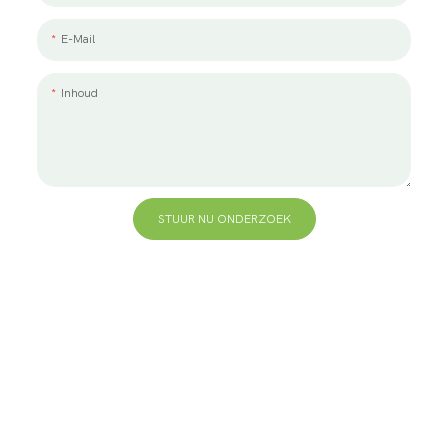
E-Mail
Inhoud
STUUR NU ONDERZOEK
+86 13823271259
hallo@bvdisplay.com
0086 13823271259
T2-B-gebouw, hightech industriepark, nr. 22, hightech
South 7th Road, Yuehai Street, Nanshan, Shenzhen,
518075, China