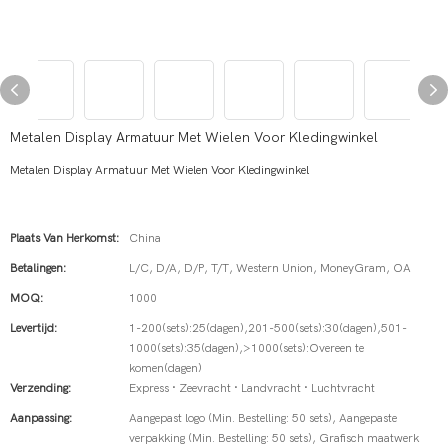
Metalen Display Armatuur Met Wielen Voor Kledingwinkel
Metalen Display Armatuur Met Wielen Voor Kledingwinkel
Plaats Van Herkomst:
China
Betalingen:
L/C, D/A, D/P, T/T, Western Union, MoneyGram, OA
MOQ:
1000
Levertijd:
1-200(sets):25(dagen),201-500(sets):30(dagen),501-
1000(sets):35(dagen),>1000(sets):Overeen te
komen(dagen)
Verzending:
Express · Zeevracht · Landvracht · Luchtvracht
Aanpassing:
Aangepast logo (Min. Bestelling: 50 sets), Aangepaste
verpakking (Min. Bestelling: 50 sets), Grafisch maatwerk