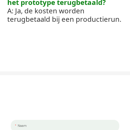
het prototype terugbetaald?
A: Ja, de kosten worden
terugbetaald bij een productierun.
Laten We Praten Over Uw Project
We werken graag met jou en je team samen. Als u een project wilt
bespreken, laat ons dan een bericht achter.
Naam