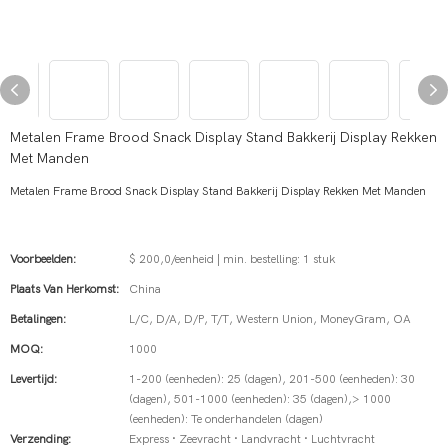
Metalen Frame Brood Snack Display Stand Bakkerij Display Rekken
Met Manden
Metalen Frame Brood Snack Display Stand Bakkerij Display Rekken Met Manden
Voorbeelden:
$ 200,0/eenheid | min. bestelling: 1 stuk
Plaats Van Herkomst:
China
Betalingen:
L/C, D/A, D/P, T/T, Western Union, MoneyGram, OA
MOQ:
1000
Levertijd:
1-200 (eenheden): 25 (dagen), 201-500 (eenheden): 30
(dagen), 501-1000 (eenheden): 35 (dagen),> 1000
(eenheden): Te onderhandelen (dagen)
Verzending:
Express · Zeevracht · Landvracht · Luchtvracht