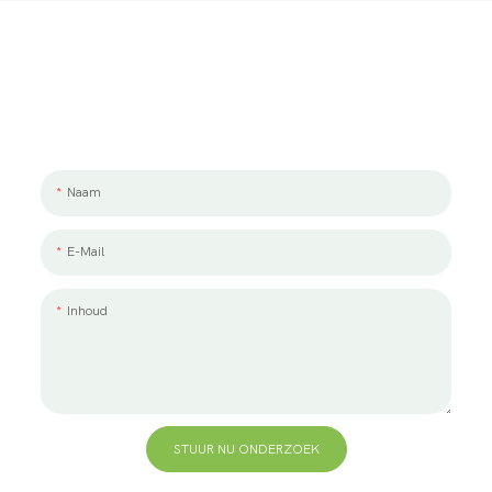
Laten We Praten Over Uw Project
We werken graag met jou en je team samen. Als u een project wilt
bespreken, laat ons dan een bericht achter.
Naam
E-Mail
Inhoud
STUUR NU ONDERZOEK