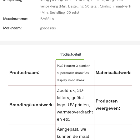
Aanpassing:
Aangepast logo (Min. Bestelling: 50 sets), Aangepaste
verpakking (Min. Bestelling: 50 sets), Grafisch maatwerk
(Min. Bestelling: 50 sets)
Modelnummer:
BV5516
Merknaam:
goede reis
Productdetail
POS Houten 3 planken
Productnaam:
Materiaal/afwerking:
supermarkt drankfles
display voor drank
Zeefdruk, 3D-
letters, geëtst
Producten
Branding/kunstwerk:
logo, UV-printen,
weergeven:
warmteoverdracht
en etc.
Aangepast, we
kunnen de maat