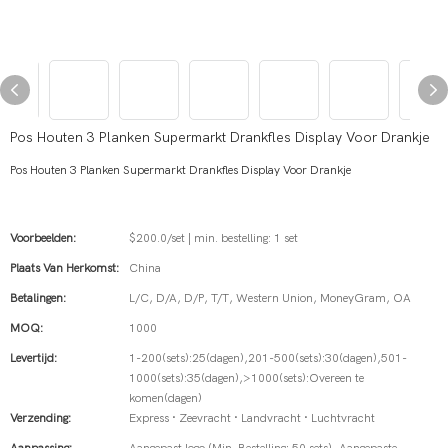
Pos Houten 3 Planken Supermarkt Drankfles Display Voor Drankje
Pos Houten 3 Planken Supermarkt Drankfles Display Voor Drankje
Voorbeelden:
$200.0/set | min. bestelling: 1 set
Plaats Van Herkomst:
China
Betalingen:
L/C, D/A, D/P, T/T, Western Union, MoneyGram, OA
MOQ:
1000
Levertijd:
1-200(sets):25(dagen),201-500(sets):30(dagen),501-
1000(sets):35(dagen),>1000(sets):Overeen te
komen(dagen)
Verzending:
Express · Zeevracht · Landvracht · Luchtvracht