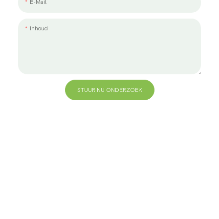
E-Mail
Inhoud
STUUR NU ONDERZOEK
+86 13823271259
hallo@bvdisplay.com
0086 13823271259
T2-B-gebouw, hightech industriepark, nr. 22, hightech
South 7th Road, Yuehai Street, Nanshan, Shenzhen,
518075, China