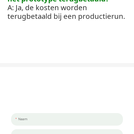
A: Ja, de kosten worden
terugbetaald bij een productierun.
Laten We Praten Over Uw Project
We werken graag met jou en je team samen. Als u een project wilt
bespreken, laat ons dan een bericht achter.
Naam