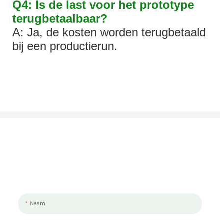
Q4: Is de last voor het prototype
terugbetaalbaar?
A: Ja, de kosten worden terugbetaald
bij een productierun.
Laten We Praten Over Uw Project
We werken graag met jou en je team samen. Als u een project wilt
bespreken, laat ons dan een bericht achter.
Naam