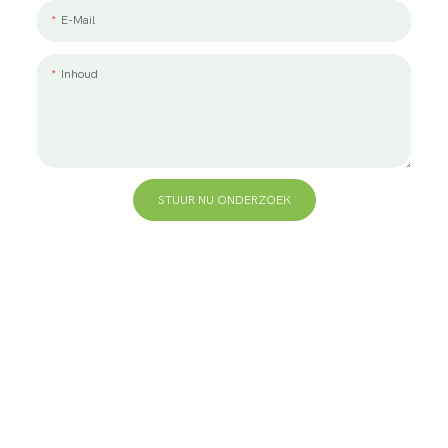
E-Mail
Inhoud
STUUR NU ONDERZOEK
+86 13823271259
hallo@bvdisplay.com
0086 13823271259
T2-B-gebouw, hightech industriepark, nr. 22, hightech
South 7th Road, Yuehai Street, Nanshan, Shenzhen,
518075, China