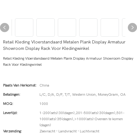
Retail Kleding Vloerstandaard Metalen Plank Display Armatuur
Showroom Display Rack Voor Kledingwinkel
Retail Kleding Vloerstandaard Metalen Plank Display Armatuur Showroom Display
Rack Voor Kledingwinkel
Plaats Van Herkomst:
China
Betalingen:
L/C, D/A, D/P, T/T, Western Union, MoneyGram, OA
MOQ:
1000
Levertijd:
1-200(sets):30(dagen),201-500(sets):30(dagen),501-
1000(sets):35(dagen),>1000(sets):Overeen te komen
(dagen)
Verzending:
Zeevracht · Landvracht · Luchtvracht