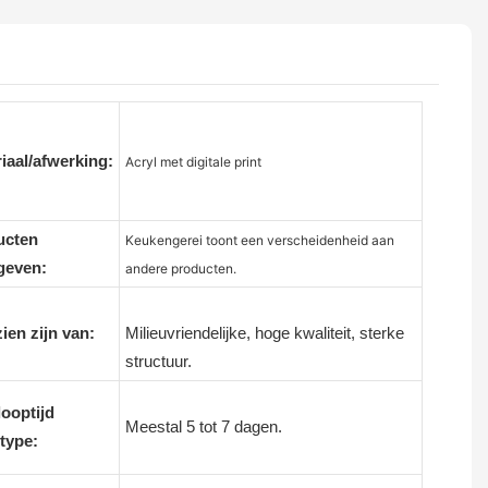
iaal/afwerking:
Acryl met digitale print
ucten
Keukengerei toont een verscheidenheid aan
geven:
andere producten.
ien zijn van:
Milieuvriendelijke, hoge kwaliteit, sterke
structuur.
ooptijd
Meestal 5 tot 7 dagen.
type: