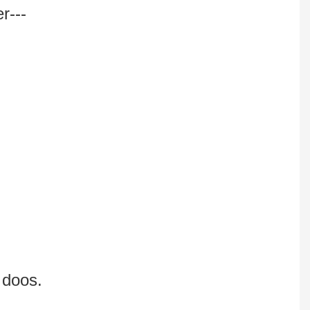
r---
 doos.