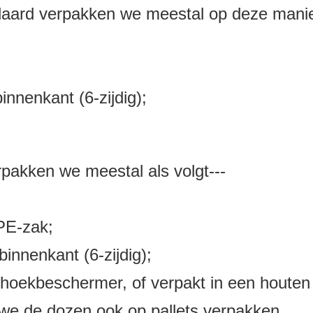
daard verpakken we meestal op deze manie
;
nnenkant (6-zijdig);
rpakken we meestal als volgt---
PE-zak;
innenkant (6-zijdig);
 hoekbeschermer, of verpakt in een houten
 we de dozen ook op pallets verpakken.