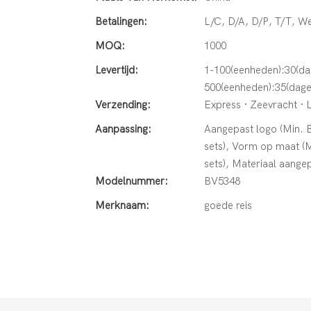
Betalingen:
L/C, D/A, D/P, T/T, 
MOQ:
1000
Levertijd:
1-100(eenheden):30(da
500(eenheden):35(dag
Verzending:
Express · Zeevracht · 
Aanpassing:
Aangepast logo (Min. Be
sets), Vorm op maat (Mi
sets), Materiaal aangep
Modelnummer:
BV5348
Merknaam:
goede reis