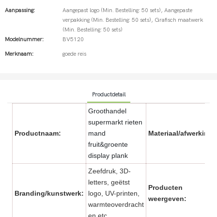
Aanpassing:
Aangepast logo (Min. Bestelling: 50 sets), Aangepaste
verpakking (Min. Bestelling: 50 sets), Grafisch maatwerk
(Min. Bestelling: 50 sets)
Modelnummer:
BV5120
Merknaam:
goede reis
Productdetail
Groothandel
supermarkt rieten
Productnaam:
mand
Materiaal/afwerking:
fruit&groente
display plank
Zeefdruk, 3D-
letters, geëtst
Producten
Branding/kunstwerk:
logo, UV-printen,
weergeven:
warmteoverdracht
en etc.