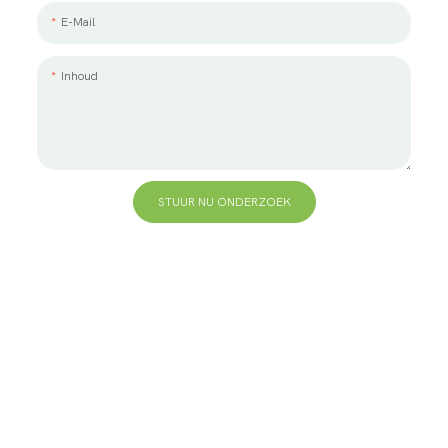
E-Mail
Inhoud
STUUR NU ONDERZOEK
+86 13823271259
hallo@bvdisplay.com
0086 13823271259
T2-B-gebouw, hightech industriepark, nr. 22, hightech
South 7th Road, Yuehai Street, Nanshan, Shenzhen,
518075, China