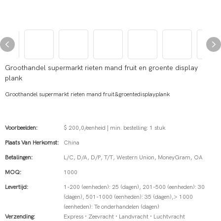
Groothandel supermarkt rieten mand fruit en groente display
plank
Groothandel supermarkt rieten mand fruit&groentedisplayplank
Voorbeelden:
$ 200,0/eenheid | min. bestelling: 1 stuk
Plaats Van Herkomst:
China
Betalingen:
L/C, D/A, D/P, T/T, Western Union, MoneyGram, OA
MOQ:
1000
Levertijd:
1-200 (eenheden): 25 (dagen), 201-500 (eenheden): 30
(dagen), 501-1000 (eenheden): 35 (dagen),> 1000
(eenheden): Te onderhandelen (dagen)
Verzending:
Express · Zeevracht · Landvracht · Luchtvracht