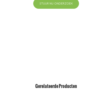
STUUR NU ONDERZOEK
+86 13823271259
hallo@bvdisplay.com
0086 13823271259
T2-B-gebouw, hightech industriepark, nr. 22, hightech
South 7th Road, Yuehai Street, Nanshan, Shenzhen,
518075, China
Gerelateerde Producten