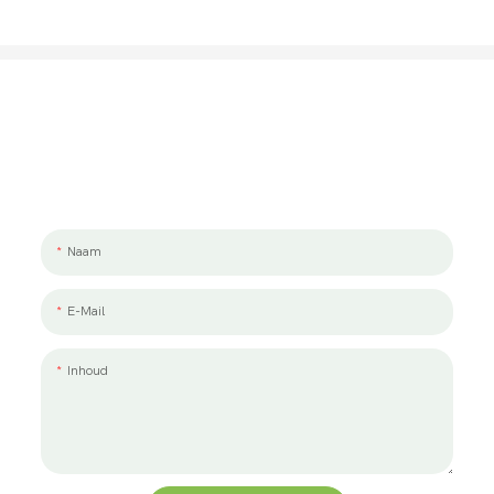
Laten We Praten Over Uw Project
We werken graag met jou en je team samen. Als u een project wilt
bespreken, laat ons dan een bericht achter.
Naam
E-Mail
Inhoud