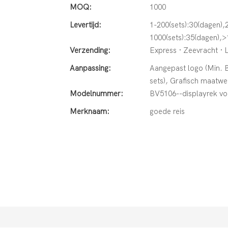
MOQ:
1000
Levertijd:
1-200(sets):30(dagen),
1000(sets):35(dagen),>
Verzending:
Express · Zeevracht · 
Aanpassing:
Aangepast logo (Min. Be
sets), Grafisch maatwer
Modelnummer:
BV5106--displayrek vo
Merknaam:
goede reis