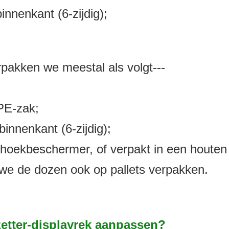
nnenkant (6-zijdig);
rpakken we meestal als volgt---
PE-zak;
innenkant (6-zijdig);
 hoekbeschermer, of verpakt in een houten
 we de dozen ook op pallets verpakken.
zetter-displayrek aanpassen?