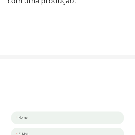
com uma produção.
Vamos Falar Sobre O Seu Projeto
Adoraríamos trabalhar com você e sua equipe. Se você tem uma
necessidade de projeto para discutir, por favor, deixe-nos uma
mensagem.
Nome
E-Mail