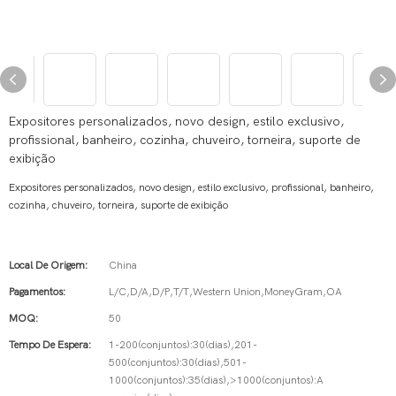
Expositores personalizados, novo design, estilo exclusivo,
profissional, banheiro, cozinha, chuveiro, torneira, suporte de
exibição
Expositores personalizados, novo design, estilo exclusivo, profissional, banheiro,
cozinha, chuveiro, torneira, suporte de exibição
Local De Origem:
China
Pagamentos:
L/C,D/A,D/P,T/T,Western Union,MoneyGram,OA
MOQ:
50
Tempo De Espera:
1-200(conjuntos):30(dias),201-
500(conjuntos):30(dias),501-
1000(conjuntos):35(dias),>1000(conjuntos):A