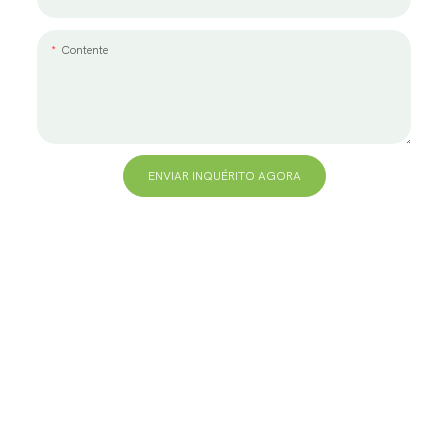
Contente
ENVIAR INQUÉRITO AGORA
+86 13823271259
hello@bvdisplay.com
0086 13823271259
Edifício T2-B, High-Tech Industrial Park, No.22, High-
Tech South 7th Road, Yuehai Street, Nanshan,
Shenzhen, 518075, China