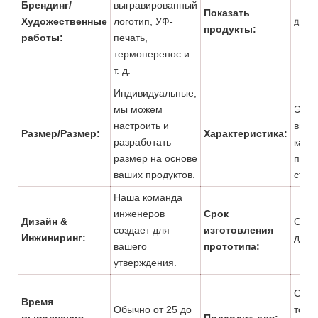
Брендинг/
выгравированный
Показать
Художественные
логотип, УФ-
Духи&
продукты:
работы:
печать,
термоперенос и
т. д.
Индивидуальные,
мы можем
Экол
настроить и
высо
Размер/Размер:
Характеристика:
разработать
качес
размер на основе
проч
ваших продуктов.
струк
Наша команда
инженеров
Срок
Дизайн &
Обыч
создает для
изготовления
Инжиниринг:
до 7
вашего
прототипа:
утверждения.
Супе
Время
Обычно от 25 до
торг
выполнения
Подходит для: