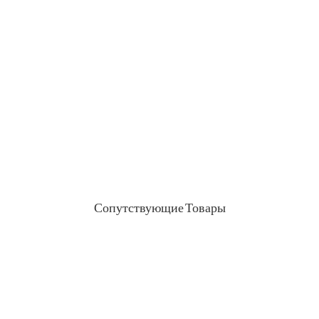
+86 13823271259
привет@bvdisplay.com
0086 13823271259
Здание T2-B, высокотехнологичный промышленный
парк, № 22, высокотехнологичная Южная 7-я дорога,
улица Юэхай, Наньшань, Шэньчжэнь, 518075, Китай
Сопутствующие Товары