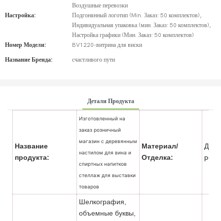
Воздушные перевозки
Настройка:
Подгонянный логотип (Min. Заказ: 50 комплектов),
Индивидуальная упаковка (мин. Заказ: 50 комплектов),
Настройка графики (Мин. Заказ: 50 комплектов)
Номер Модели:
BV1220-витрина для виски
Название Бренда:
счастливого пути
Детали Продукта
Изготовленный на
заказ розничный
магазин с деревянным
Название
Материал/
Дере
настилом для вина и
продукта:
Отделка:
росп
спиртных напитков
стеллаж для выставки
товаров
Шелкография,
объемные буквы,