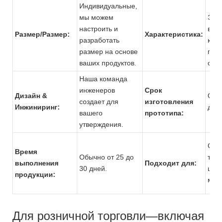
Индивидуальные,
мы можем
Экол
настроить и
выс
Размер/Размер:
Характеристика:
разработать
каче
размер на основе
про
ваших продуктов.
стру
Наша команда
инженеров
Срок
Дизайн &
Обы
создает для
изготовления
Инжиниринг:
до 7
вашего
прототипа:
утверждения.
Суп
Время
Обычно от 25 до
тор
выполнения
Подходит для:
30 дней.
цент
продукции:
мага
Для розничной торговли—включая