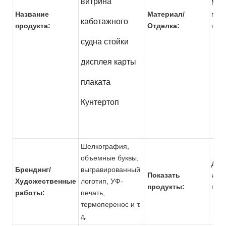
витрина
Мет
Название
Материал/
пор
каботажного
продукта:
Отделка:
по
судна стойки
дисплея карты
плаката
Кунтертоп
Шелкография,
объемные буквы,
Дух
Брендинг/
выгравированный
Показать
и р
Художественные
логотип, УФ-
продукты:
пр
работы:
печать,
термоперенос и т.
д.