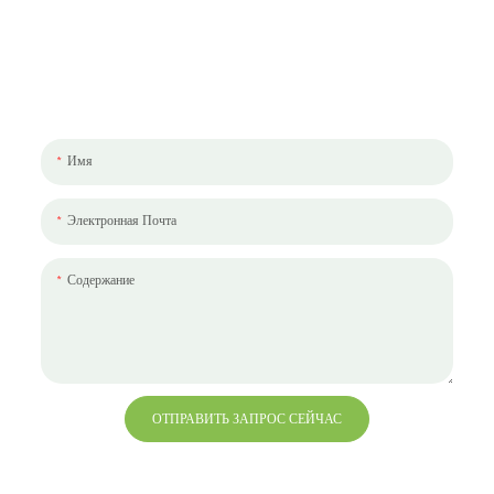
Давайте Поговорим О Вашем Проекте
Мы будем рады работать с вами и вашей командой. Если у вас есть
проект, который нужно обсудить, пожалуйста, оставьте нам сообщение.
Имя
Электронная Почта
Содержание
ОТПРАВИТЬ ЗАПРОС СЕЙЧАС
+86 13823271259