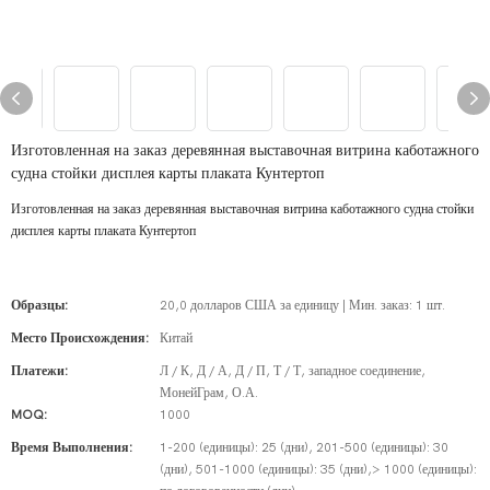
Изготовленная на заказ деревянная выставочная витрина каботажного
судна стойки дисплея карты плаката Кунтертоп
Изготовленная на заказ деревянная выставочная витрина каботажного судна стойки
дисплея карты плаката Кунтертоп
Образцы:
20,0 долларов США за единицу | Мин. заказ: 1 шт.
Место Происхождения:
Китай
Платежи:
Л / К, Д / А, Д / П, Т / Т, западное соединение,
МонейГрам, О.А.
MOQ:
1000
Время Выполнения:
1-200 (единицы): 25 (дни), 201-500 (единицы): 30
(дни), 501-1000 (единицы): 35 (дни),> 1000 (единицы):