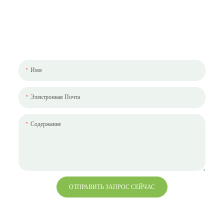
Давайте Поговорим О Вашем Проекте
Мы будем рады работать с вами и вашей командой. Если у вас есть
проект, который нужно обсудить, пожалуйста, оставьте нам сообщение.
Имя
Электронная Почта
Содержание
ОТПРАВИТЬ ЗАПРОС СЕЙЧАС
+86 13823271259