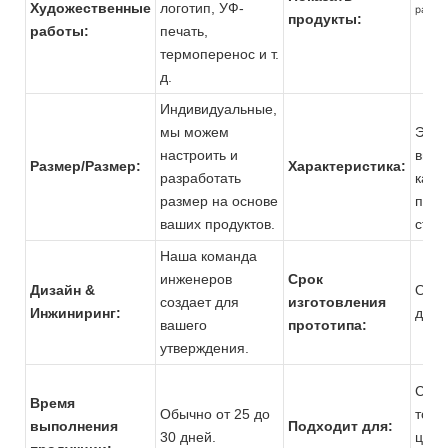
Художественные
логотип, УФ-
разли
продукты:
работы:
печать,
термоперенос и т.
д.
Индивидуальные,
мы можем
Экол
настроить и
высо
Размер/Размер:
Характеристика:
разработать
каче
размер на основе
проч
ваших продуктов.
стру
Наша команда
инженеров
Срок
Дизайн &
Обыч
создает для
изготовления
Инжиниринг:
до 7
вашего
прототипа:
утверждения.
Супе
Время
Обычно от 25 до
торг
выполнения
Подходит для:
30 дней.
цент