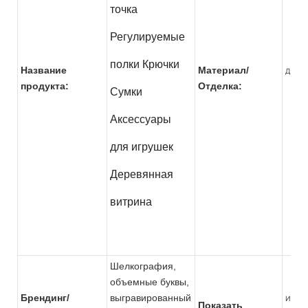
точка
Регулируемые
полки Крючки
Название
Материал/
Дерев
продукта:
Отделка:
Сумки
Аксессуары
для игрушек
Деревянная
витрина
Шелкография,
объемные буквы,
Брендинг/
выгравированный
Игруш
Показать