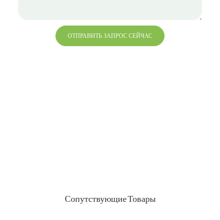
ОТПРАВИТЬ ЗАПРОС СЕЙЧАС
+86 13823271259
привет@bvdisplay.com
0086 13823271259
Здание T2-B, высокотехнологичный промышленный
парк, № 22, высокотехнологичная Южная 7-я дорога,
улица Юэхай, Наньшань, Шэньчжэнь, 518075, Китай
Сопутствующие Товары