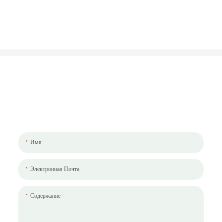
Давайте Поговорим О Вашем Проекте
Мы будем рады работать с вами и вашей командой. Если у вас есть
проект, который нужно обсудить, пожалуйста, оставьте нам сообщение.
Имя
Электронная Почта
Содержание