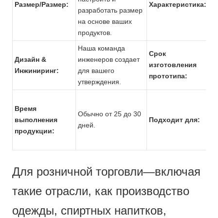
Размер/Размер:
Характеристика:
разработать размер
ка
на основе ваших
п
продуктов.
ст
Наша команда
Срок
Дизайн &
инженеров создает
Об
изготовления
Инжиниринг:
для вашего
до
прототипа:
утверждения.
Су
Время
Обычно от 25 до 30
то
выполнения
Подходит для:
дней.
це
продукции:
ма
Для розничной торговли—включая
такие отрасли, как производство
одежды, спиртных напитков,