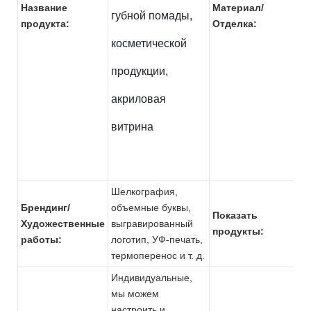
Название
Материал/
п
губной помады,
продукта:
Отделка:
п
косметической
продукции,
акриловая
витрина
Шелкография,
Ст
Брендинг/
объемные буквы,
от
Показать
Художественные
выгравированный
мн
продукты:
работы:
логотип, УФ-печать,
пр
термоперенос и т. д.
Индивидуальные,
мы можем
Эк
настроить и
в