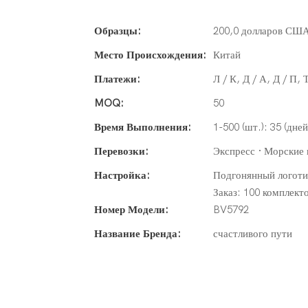
Образцы:
200,0 долларов США 
Место Происхождения:
Китай
Платежи:
Л / К, Д / А, Д / П,
MOQ:
50
Время Выполнения:
1-500 (шт.): 35 (дне
Перевозки:
Экспресс · Морские 
Настройка:
Подгонянный логотип
Заказ: 100 комплект
Номер Модели:
BV5792
Название Бренда:
счастливого пути