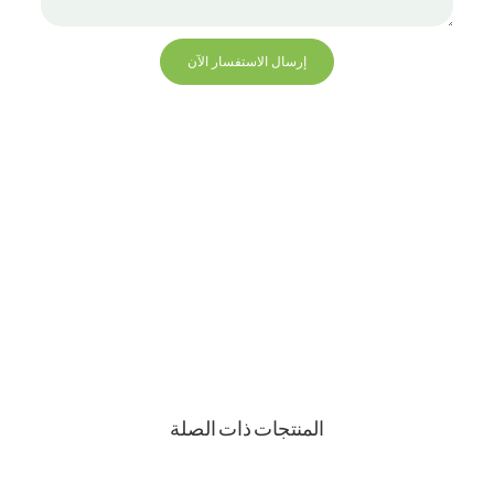
إرسال الاستفسار الآن
+86 13823271259
hello@bvdisplay.com
0086 13823271259
مبنى T2-B ، مجمع صناعي عالي التقنية ، رقم 22 ، طريق
High-Tech South 7th Road ، شارع Yuehai ، Nanshan ،
شنتشن ، 518075 ، الصين
المنتجات ذات الصلة