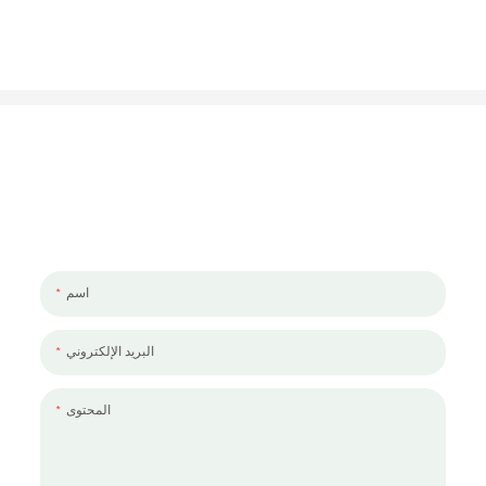
لنتحدث عن مشروعك
يسعدنا العمل معك ومع فريقك. إذا كان لديك مشروع تحتاج إلى مناقشته ،
فالرجاء ترك لنا رسالة.
اسم
البريد الإلكتروني
المحتوى