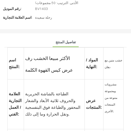
الأدنى. الترتيب: 50 مجموعات)
BV1403
رقم الموديل:
رحلة سعيدة
اسم العلامة التجارية:
تفاصيل المنتج
الأكثر مبيعا الخشب رف
المواد /
اسم
خشب متين مع
النهاية:
المنتج:
دهان
عرض كيس القهوة الكلمة
مشروبات
ومجموعة
الطباعة بالشاشة الحريرية
العلامة
متنوعة من
عرض
والحروف ثلاثية الأبعاد والشعار
التجارية
المنتجات
المنتجات:
المحفور والطباعة فوق البنفسجية
/ العمل
الأخرى.
ونقل الحرارة وما إلى ذلك.
الفني: