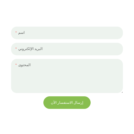
لنتحدث عن مشروعك
يسعدنا العمل معك ومع فريقك. إذا كان لديك مشروع تحتاج إلى مناقشته ،
فالرجاء ترك لنا رسالة.
اسم
البريد الإلكتروني
المحتوى
إرسال الاستفسار الآن
+86 13823271259
hello@bvdisplay.com