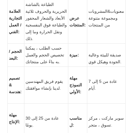
الطباعة بالشاشة
معنويات&المشروبات
الحريرية والحروف ثلاثية
العلامة
ومجموعة متنوعة
عرض
الأبعاد والشعار المحفور
التجارية
من المنتجات
المنتجات:
والطباعة فوق البنفسجية
/ العمل
ونقل الحرارة وما إلى
الفني:
ذلك.
حسب الطلب ، يمكننا
الحجم /
صديقة للبيئة وعالية
ميزة:
تخصيص الحجم والعمل
البعد:
الجودة وهيكل قوي.
به بناءً على منتجاتك.
مهلة
تصميم
عادة من 5 إلى 7
يقوم فريق المهندسين
النموذج
&
أيام.
لدينا بإنشاء موافقتك.
الأولي:
هندسة:
مهلة
سوبر ماركت ، مركز
مناسب
عادة من 25 إلى 30
الإنتاج:
تسوق ، متجر.
ل:
يومًا.