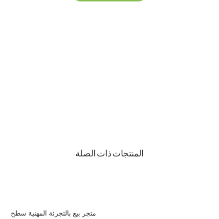
+86 13823271259
hello@bvdisplay.com
0086 13823271259
مبنى T2-B ، مجمع صناعي عالي التقنية ، رقم 22 ، طريق
High-Tech South 7th Road ، شارع Yuehai ، Nanshan ،
شنتشن ، 518075 ، الصين
المنتجات ذات الصلة
متجر بيع بالتجزئة المهنية سطح