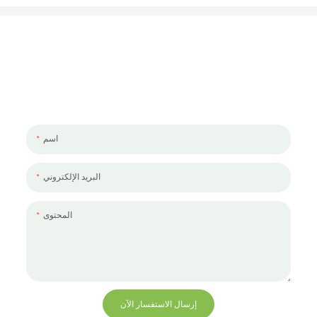
لنتحدث عن مشروعك
يسعدنا العمل معك ومع فريقك. إذا كان لديك مشروع تحتاج إلى مناقشته ،
فالرجاء ترك لنا رسالة.
اسم
البريد الإلكتروني
المحتوى
إرسال الاستفسار الآن