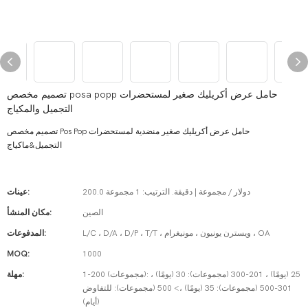
تصميم مخصص posa popp حامل عرض أكريليك صغير لمستحضرات
التجميل والمكياج
تصميم مخصص Pos Pop حامل عرض أكريليك صغير منضدية لمستحضرات
التجميل&ماكياج
200.0 دولار / مجموعة | دقيقة. الترتيب: 1 مجموعة
عينات:
الصين
مكان المنشأ:
L/C ، D/A ، D/P ، T/T ، ويسترن يونيون ، مونيغرام ، OA
المدفوعات:
MOQ:
1000
1-200 (مجموعات): 25 (يومًا) ، 201-300 (مجموعات): 30 (يومًا) ،
مهلة:
301-500 (مجموعات): 35 (يومًا) ،> 500 (مجموعات): للتفاوض
(أيام)