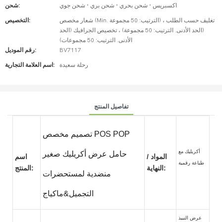
اكسبريس · شحن بحري · شحن بري · شحن جوي
شحن:
شعار مخصص (Min. الترتيب: 50 مجموعة) ، تغليف حسب الطلب
التخصيص:
(الحد الأدنى. الترتيب: 50 مجموعة) ، تخصيص الجرافيك (الحد
الأدنى. الترتيب: 50 مجموعات)
BV7117
رقم الموديل:
رحلة سعيدة
اسم العلامة التجارية:
تفاصيل المنتج
تصميم مخصص POS POP
أكريليك مع
حامل عرض أكريليك صغير
المواد /
اسم
طباعة رقمية
النهاية:
المنتج:
منضدية لمستحضرات
التجميل&ماكياج
عرض النبيذ