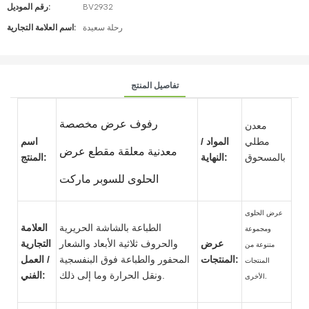
BV2932
رقم الموديل:
رحلة سعيدة
اسم العلامة التجارية:
تفاصيل المنتج
رفوف عرض مخصصة
معدن
مطلي
المواد /
اسم
معدنية معلقة مقطع عرض
بالمسحوق
النهاية:
المنتج:
الحلوى للسوبر ماركت
عرض الحلوى
الطباعة بالشاشة الحريرية
العلامة
ومجموعة
عرض
والحروف ثلاثية الأبعاد والشعار
التجارية
متنوعة من
المنتجات:
المحفور والطباعة فوق البنفسجية
/ العمل
المنتجات
ونقل الحرارة وما إلى ذلك.
الفني:
الأخرى.