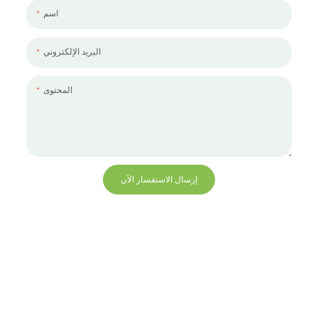
اسم
البريد الإلكتروني
المحتوى
إرسال الاستفسار الآن
+86 13823271259
hello@bvdisplay.com
0086 13823271259
مبنى T2-B ، مجمع صناعي عالي التقنية ، رقم 22 ، طريق