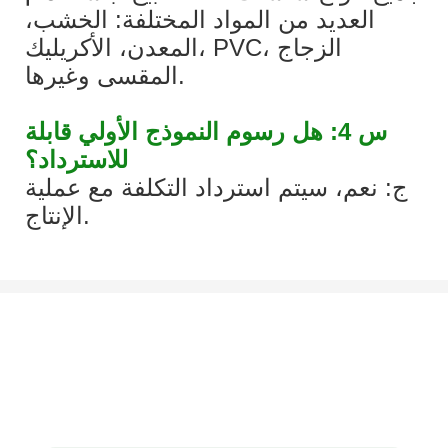
العديد من المواد المختلفة: الخشب،
المعدن، الأكريليك، PVC، الزجاج
المقسى وغيرها.
س 4: هل رسوم النموذج الأولي قابلة
للاسترداد؟
ج: نعم، سيتم استرداد التكلفة مع عملية
الإنتاج.
لنتحدث عن مشروعك
يسعدنا العمل معك ومع فريقك. إذا كان لديك مشروع تحتاج إلى مناقشته ،
فالرجاء ترك لنا رسالة.