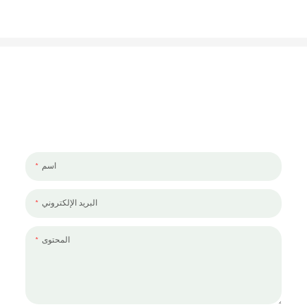
لنتحدث عن مشروعك
يسعدنا العمل معك ومع فريقك. إذا كان لديك مشروع تحتاج إلى مناقشته ،
فالرجاء ترك لنا رسالة.
اسم
البريد الإلكتروني
المحتوى