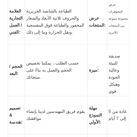
عرض
الطباعة بالشاشة الحريرية
العلامة
المجوهرات
عرض
والحروف ثلاثية الأبعاد والشعار
التجارية
مجموعة متنوعة
المنتجات:
المحفور والطباعة فوق البنفسجية
/ العمل
من المنتجات
ونقل الحرارة وما إلى ذلك.
الفني:
الأخرى.
صديقة
للبيئة
حسب الطلب ، يمكننا تخصيص
الحجم /
وعالية
ميزة:
الحجم والعمل به بناءً على
البعد:
الجودة
منتجاتك.
وهيكل
قوي.
مهلة
تصميم
عادة من 5
يقوم فريق المهندسين لدينا بإنشاء
النموذج
&
إلى 7 أيام.
موافقتك.
الأولي:
هندسة: