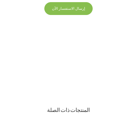
إرسال الاستفسار الآن
+86 13823271259
hello@bvdisplay.com
0086 13823271259
مبنى T2-B ، مجمع صناعي عالي التقنية ، رقم 22 ، طريق
High-Tech South 7th Road ، شارع Yuehai ، Nanshan ،
شنتشن ، 518075 ، الصين
المنتجات ذات الصلة