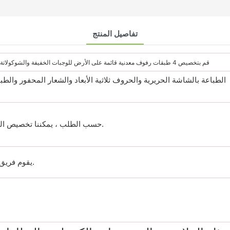
تفاصيل المنتج
قم بتخصيص 4 طبقات رفوف معدنية قائمة على الأرض للوجبات الخفيفة والشوكولاتة وحامل عرض الطعام لمتجر البيع بالتجزئة
الطباعة بالشاشة الحريرية والحروف ثلاثية الأبعاد والشعار المحفور والط
حسب الطلب ، يمكننا تخصيص الحجم والعمل به بناءً على منتجاتك.
يقوم فريق المهندسين لدينا بإنشاء موافقتك.