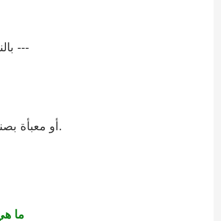
بالنسبة لخزانة العرض المصنوعة من الزجاج/الأكريليك، فإننا عادةً ما نحزمها بهذه الطريقة ---
4. علبة كرتون زانيتا مع واقي زاوية من الورق المقوى على شكل حرف L، أو معبأة بصندوق خشبي.
Q2: م