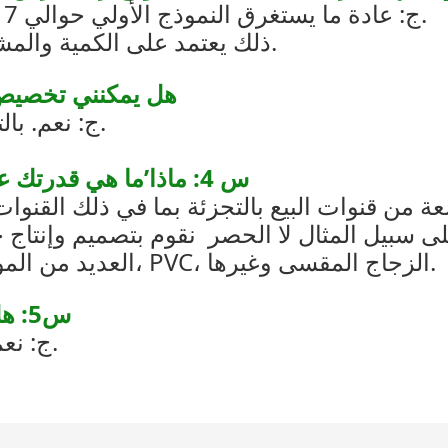
ج: عادة ما يستغرق النموذج الأولي حوالي 7 أيام ، وحوالي 25-40 يومًا للإنتاج بالجملة.
ذلك يعتمد على الكمية والمشروع. سوف ننتهي في أسرع وقت ممكن.
Q3: هل يمكنني تخصيص خزانة عرض النظارات الشمسية؟
ج: نعم. بالتأكيد. يمكننا تخصيصها لك وفقا لمتطلباتك.
س 4: ماذا’ما هي قدرتك على تخصيص شاشة بيع بالتجزئة مختلفة؟
 من قنوات البيع بالتجزئة بما في ذلك القنوا
على سبيل المثال لا الحصر
نقوم بتصميم وإنتاج ج
العديد من المواد المختلفة: الخشب، المعدن، الأكريليك، PVC، الزجاج المقسى وغيرها.
س5: هل رسوم النموذج الأولي قابلة للاسترداد؟
ج: نعم، سيتم استرداد التكلفة مع عملية الإنتاج.