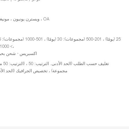
L/C ، D/A ، D/P ، T/T ، ويسترن يونيون ، مونيغرام ، OA
،> 1000 (مجموعات): للتفاوض (أيام)
اكسبريس · شحن بحر
مجموعة) ، تخصيص الجرافيك (الحد الأدنى. الترت