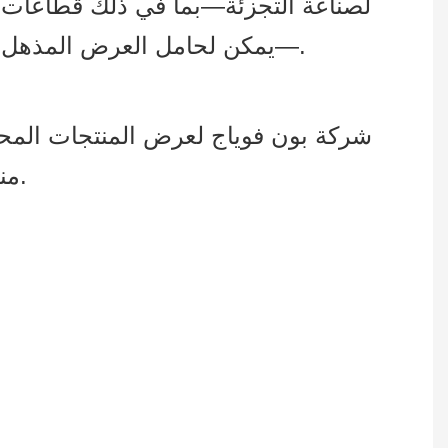
لصناعة التجزئة—بما في ذلك قطاعات مث
—يمكن لحامل العرض المذهل أن يجذب انتباه العملاء ويقدم عرضًا فعالاً للمنتجات وحجم مبيعات أكبر بشكل ملحوظ.
شركة بون فوياج لعرض المنتجات المح
منذ عام 2008. نحن ملتزمون بتقديم حلول عرض المنتجات بأعلى جودة لعملائنا العالميين.