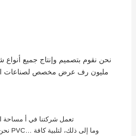
مليون رف عرض مخصص لصناعات البيع ب
تعمل شركتنا في أ مساحة المصنع تتجاوز 215,000 قدم مربع، وأكثر من 300 عامل ماهر ويستخدمون خطوط إنتاج متعددة
نحن ن