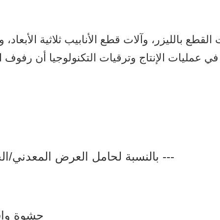
قطع بالليزر، وآلات قطع الأنابيب ثلاثية الأبعاد، وآل
ي عمليات الإنتاج وترقيات التكنولوجيا أن رفوف ا
بالنسبة لحامل العرض المعدني/الخشبي، فإننا عادةً ما نحزم بهذه الطريقة ---
3 حشوة واقية في جميع أنحاء الداخل (6 جوانب)؛