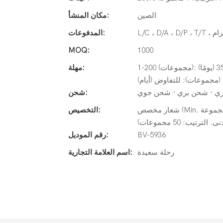
الصين
مكان المنشأ:
المدفوعات:
MOQ:
1000
1-200 (مجموعات): 25 (يومًا) ، 201-500 (مجموعات): 30 (يومًا) ، 501-1000 (مجموعات): 35 (يومًا)
مهلة:
ي · شحن بري · شحن جوي
شحن:
شعار مخصص (Min. الترتيب: 50 مجموعة) ، تغليف حسب الطلب (الحد الأدنى. الترتيب: 50
التخصيص:
يب: 50 مجموعات)
BV-5936
رقم الموديل:
رحلة سعيدة
اسم العلامة التجارية: