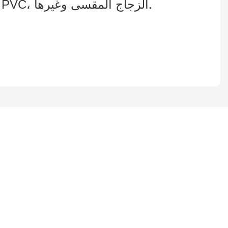
شاشات نقاط البيع، باستخدام العديد من المواد المختلفة: الخشب، المعدن، الأكريليك، PVC، الزجاج المقسى وغيرها.
يسعدنا العمل معك ومع فريقك. إذا كان لديك مشروع تحتاج إلى مناقشته ، فالرجاء ترك لنا رسالة.
3271259