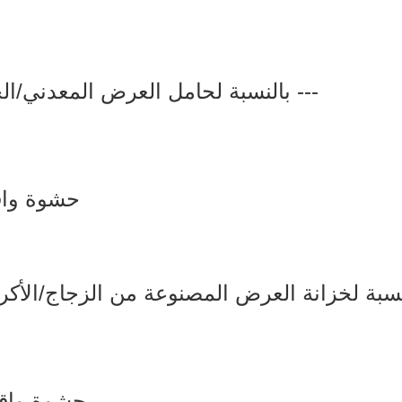
بالنسبة لحامل العرض المعدني/الخشبي، فإننا عادةً ما نحزم بهذه الطريقة ---
3 حشوة واقية في جميع أنحاء الداخل (6 جوانب)؛
3. حشوة واقية