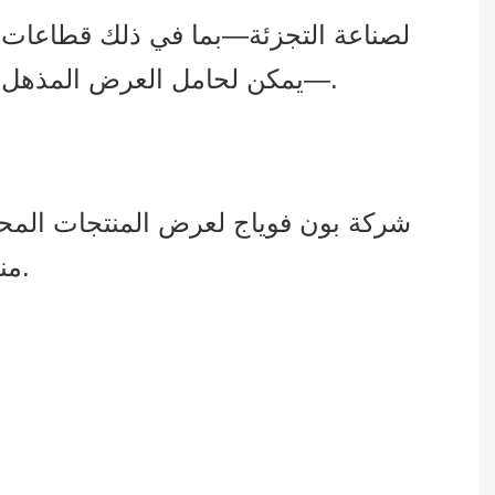
لصناعة التجزئة—بما في ذلك قطاعات مث
—يمكن لحامل العرض المذهل أن يجذب انتباه العملاء ويقدم عرضًا فعالاً للمنتجات وحجم مبيعات أكبر بشكل ملحوظ.
شركة بون فوياج لعرض المنتجات المح
منذ عام 2008. نحن ملتزمون بتقديم حلول عرض المنتجات بأعلى جودة لعملائنا العالميين.