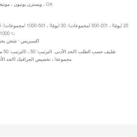
L/C ، D/A ، D/P ، T/T ، ويسترن يونيون ، مونيغرام ، OA
،> 1000 (مجموعات): للتفاوض (أيام)
اكسبريس · شحن بحر
مجموعة) ، تخصيص الجرافيك (الحد الأدنى. الترت