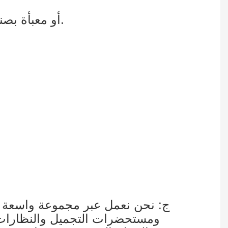
4. علبة كرتون زانيتا مع واقي زاوية من الورق المقوى على شكل حرف L، أو معبأة بصندوق خشبي.
ج: نحن نعمل عبر مجموعة واسعة من 
ومستحضرات التجميل والنظارات وا