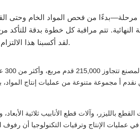
رحلة—بدءًا من فحص المواد الخام وحتى القط
 النهائية. تتم مراقبة كل خطوة بدقة للتأكد 
لقد أكسبنا هذا الالتزام بالتميز سمعة طيبة بين عملائنا العالميين.
قدم أ مجموعة متنوعة من عمليات إنتاج المواد، بما في ذلك المعدن
قطع بالليزر، وآلات قطع الأنابيب ثلاثية الأبعاد، وآل
ي عمليات الإنتاج وترقيات التكنولوجيا أن رفوف ا