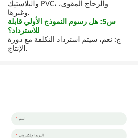
والبلاستيك PVC، والزجاج المقوى،
وغيرها.
س5: هل رسوم النموذج الأولي قابلة
للاسترداد؟
ج: نعم، سيتم استرداد التكلفة مع دورة
الإنتاج.
لنتحدث عن مشروعك
يسعدنا العمل معك ومع فريقك. إذا كان لديك مشروع تحتاج إلى مناقشته ،
فالرجاء ترك لنا رسالة.
اسم
البريد الإلكتروني