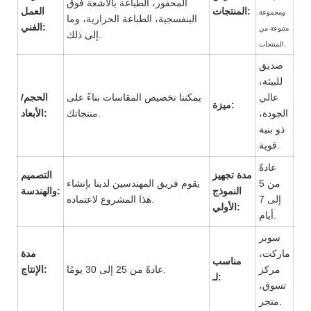
المحفور، الطباعة بالأشعة فوق
المنتجات:
العمل
ومجموعة
البنفسجية، الطباعة الحرارية، وما
الفني:
متنوعة من
إلى ذلك.
المنتجات.
صديق
للبيئة،
عالي
يمكننا تخصيص المقاسات بناءً على
الحجم/
ميزة:
الجودة،
منتجاتك.
الأبعاد:
ذو بنية
قوية.
عادةً
مدة تجهيز
التصميم
من 5
يقوم فريق المهندسين لدينا بإنشاء
النموذج
والهندسة:
إلى 7
هذا المشروع لاعتماده.
الأولي:
أيام.
سوبر
ماركت،
مدة
مناسب
مركز
عادةً من 25 إلى 30 يومًا.
الإنتاج:
لـ:
تسوق،
متجر.