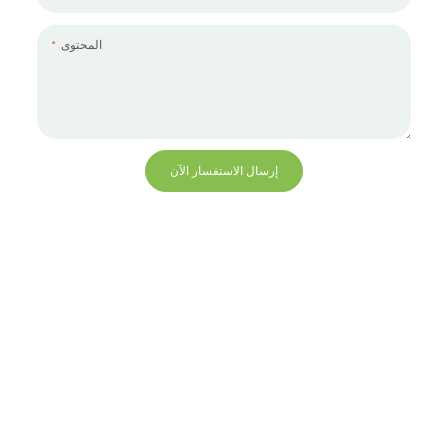
المحتوى
إرسال الاستفسار الآن
+86 13823271259
hello@bvdisplay.com
0086 13823271259
مبنى T2-B ، مجمع صناعي عالي التقنية ، رقم 22 ، طريق
High-Tech South 7th Road ، شارع Yuehai ، Nanshan ،
شنتشن ، 518075 ، الصين