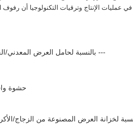
ي عمليات الإنتاج وترقيات التكنولوجيا أن رفوف ا
بالنسبة لحامل العرض المعدني/الخشبي، فإننا عادةً ما نحزم بهذه الطريقة ---
3 حشوة واقية في جميع أنحاء الداخل (6 جوانب)؛