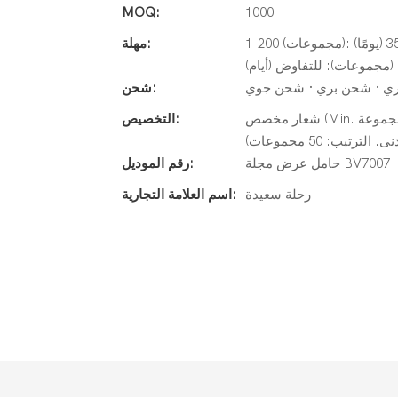
MOQ:
1000
1-200 (مجموعات): 30 (يومًا) ، 201-500 (مجموعات): 30 (يومًا) ، 501-1000 (مجموعات): 35 (يومًا)
مهلة:
ي · شحن بري · شحن جوي
شحن:
شعار مخصص (Min. الترتيب: 50 مجموعة) ، تغليف حسب الطلب (الحد الأدنى. الترتيب: 50
التخصيص:
يب: 50 مجموعات)
حامل عرض مجلة BV7007
رقم الموديل:
رحلة سعيدة
اسم العلامة التجارية: