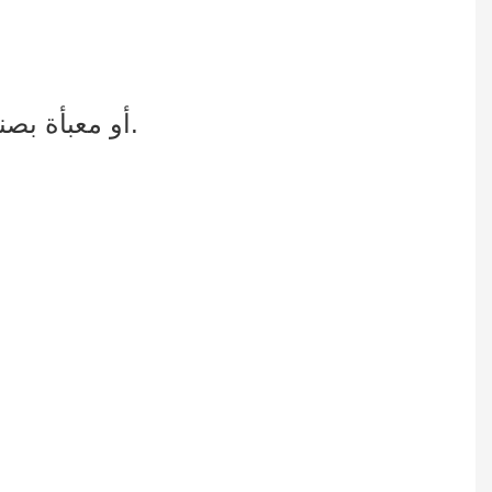
4. علبة كرتون زانيتا مع واقي زاوية من الورق المقوى على شكل حرف L، أو معبأة بصندوق خشبي.