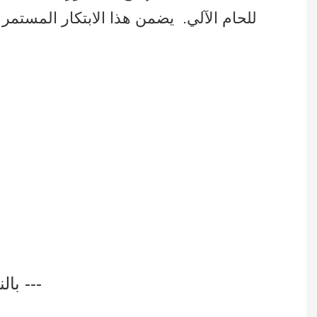
للحام الآلي.
يضمن هذا الابتكار المستمر ف
بالنسبة لخزانة العرض المصنوعة من الزجاج/الأكريليك، فإننا عادةً ما نحزمها بهذه الطريقة ---