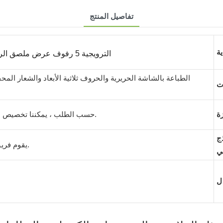
تفاصيل المنتج
تخصيص 5 رفوف POS POP الترويجية 5 رفوف عرض ملصق الرف
الطباعة بالشاشة الحريرية والحروف ثلاثية الأبعاد والشعار الم
حسب الطلب ، يمكننا تخصيص الحجم والعمل به بناءً على منتجاتك.
ج
يقوم فريق المهندسين لدينا بإنشاء موافقتك.