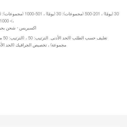
،> 1000 (مجموعات): للتفاوض (أيام)
اكسبريس · شحن بحر
مجموعة) ، تخصيص الجرافيك (الحد الأدنى. الترت