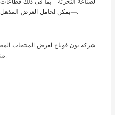
لصناعة التجزئة—بما في ذلك قطاعات مث
—يمكن لحامل العرض المذهل أن يجذب انتباه العملاء ويقدم عرضًا فعالاً للمنتجات وحجم مبيعات أكبر بشكل ملحوظ.
شركة بون فوياج لعرض المنتجات المح
منذ عام 2008. نحن ملتزمون بتقديم حلول عرض المنتجات بأعلى جودة لعملائنا العالميين.