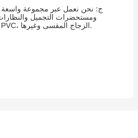
ج: نحن نعمل عبر مجموعة واسعة من 
ومستحضرات التجميل والنظارات وا
شاشات نقاط البيع، باستخدام العديد من المواد المختلفة: الخشب، المعدن، الأكريليك، PVC، الزجاج المقسى وغيرها.