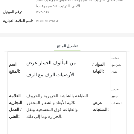
(الحد الأدنى. الترتيب: 50 مجموعة) ، تخصيص الجرافيك (الحد
الأدنى. الترتيب: 50 مجموعات)
BV5938
رقم الموديل:
BON-VOYAGE
اسم العلامة التجارية:
تفاصيل المنتج
خشب
من المألوف الجيتار عرض
المواد /
اسم
متين مع
النهاية:
المنتج:
دهان
الأرضيات الرف مع الرف
عرض
الطباعة بالشاشة الحريرية والحروف
العلامة
جميع
عرض
ثلاثية الأبعاد والشعار المحفور
التجارية
المنتجات.
المنتجات:
والطباعة فوق البنفسجية ونقل
/ العمل
الحرارة وما إلى ذلك.
الفني: