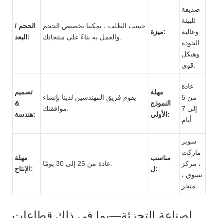
صديقة
للبيئة
حسب الطلب ، يمكننا تخصيص الحجم
الحجم /
وعالية
ميزة:
والعمل به بناءً على منتجاتك.
البعد:
الجودة
وهيكل
قوي.
عادة
مهلة
تصميم
من 5
يقوم فريق المهندسين لدينا بإنشاء
النموذج
&
إلى 7
موافقتك.
الأولي:
هندسة:
أيام.
سوبر
ماركت
مناسب
مهلة
، مركز
عادة من 25 إلى 30 يومًا.
ل:
الإنتاج:
تسوق ،
متجر.
لصناعة التجزئة—بما في ذلك قطاعات