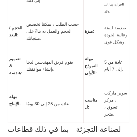
إلى ذلك.
الحرارة وما إلى
ذلك.
حسب الطلب ، يمكننا تخصيص
صديقة للبيئة
الحجم /
ميزة:
الحجم والعمل به بناءً على
وعالية الجودة
البعد:
منتجاتك.
وهيكل قوي.
مهلة
تصميم
عادة من 5
يقوم فريق المهندسين لدينا
النموذج
&
إلى 7 أيام.
بإنشاء موافقتك.
الأولي:
هندسة:
سوبر ماركت
مهلة
، مركز
مناسب
عادة من 25 إلى 30 يومًا.
الإنتاج:
تسوق ،
ل:
متجر.
لصناعة التجزئة—بما في ذلك قطاعات