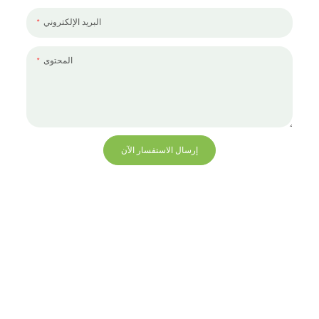
البريد الإلكتروني
المحتوى
إرسال الاستفسار الآن
+86 13823271259
hello@bvdisplay.com
0086 13823271259
مبنى T2-B ، مجمع صناعي عالي التقنية ، رقم 22 ، طريق
High-Tech South 7th Road ، شارع Yuehai ، Nanshan ،
شنتشن ، 518075 ، الصين