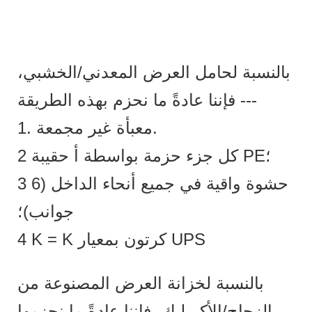
بالنسبة لحامل العرض المعدني/الخشبي،
فإننا عادةً ما نحزم بهذه الطريقة ---
1. معبأة غير مجمعة.
2 كل جزء حزمة بواسطة أ حقيبة PE؛
3 حشوة واقية في جميع أنحاء الداخل (6
جوانب)؛
4 K = K كرتون بمعيار UPS
بالنسبة لخزانة العرض المصنوعة من
الزجاج/الأكريليك، فإننا عادةً ما نحزمها