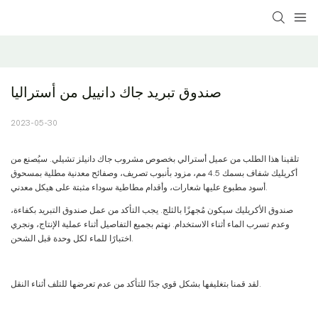
صندوق تبريد جاك دانييل من أستراليا
2023-05-30
تلقينا هذا الطلب من عميل أسترالي بخصوص مشروب جاك دانيلز تشيلي. سيُصنع من
أكريليك شفاف بسمك 4.5 مم، مزود بأنبوب تصريف، وصفائح معدنية مطلية بمسحوق
أسود مطبوع عليها شعارات، وأقدام مطاطية سوداء مثبتة على هيكل معدني.
صندوق الأكريليك سيكون مُجهزًا بالثلج. يجب التأكد من عمل صندوق التبريد بكفاءة،
وعدم تسرب الماء أثناء الاستخدام. نهتم بجميع التفاصيل أثناء عملية الإنتاج، ونجري
اختبارًا للماء لكل وحدة قبل الشحن.
لقد قمنا بتغليفها بشكل قوي جدًا للتأكد من عدم تعرضها للتلف أثناء النقل.