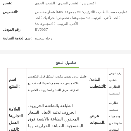
اكسبرس · الشحن البحري · الشحن الجوي
شحن:
شعار مخصص (Min. الترتيب: 50 مجموعة) ، تغليف حسب الطلب
التخصيص:
(الحد الأدنى. الترتيب: 50 مجموعة) ، تخصيص الجرافيك (الحد
الأدنى. الترتيب: 50 مجموعات)
BV5037
رقم الموديل:
رحلة سعيدة
اسم العلامة التجارية:
تفاصيل المنتج
رف عرض
حامل عرض معدني مكعب الشكل قابل للتكديس
المادة/
اسم
خشبي
بثلاثة مستويات، مصمم خصيصًا لمحلات بيع
التشطيب:
المنتج:
للنظارات
التجزئة، لعرض النبيذ والمشروبات الكحولية.
الشمسية
نظارات
الطباعة بالشاشة الحريرية،
العلامة
شمسية
الحروف ثلاثية الأبعاد، الشعار
عرض
التجارية/
ومجموعة
المحفور، الطباعة بالأشعة فوق
المنتجات:
العمل
متنوعة من
البنفسجية، الطباعة الحرارية، وما
الفني:
المنتجات