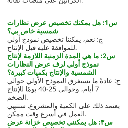
الكراتين على منصات نقالة.
س1: هل يمكنك تخصيص عرض نظارات
شمسية خاص بي؟
ج: نعم، يمكننا تخصيص نموذج أولي
للموافقة عليه قبل الإنتاج.
س2: ما هي المدة الزمنية اللازمة لإنتاج
نموذج أولي لرف عرض النظارات
الشمسية والإنتاج بكميات كبيرة؟
ج: عادةً ما يستغرق النموذج الأولي حوالي
7 أيام، وحوالي 25-40 يومًا للإنتاج
الضخم.
يعتمد ذلك على الكمية والمشروع. سننهي
العمل في أسرع وقت ممكن.
س٣: هل يمكنني تخصيص خزانة عرض