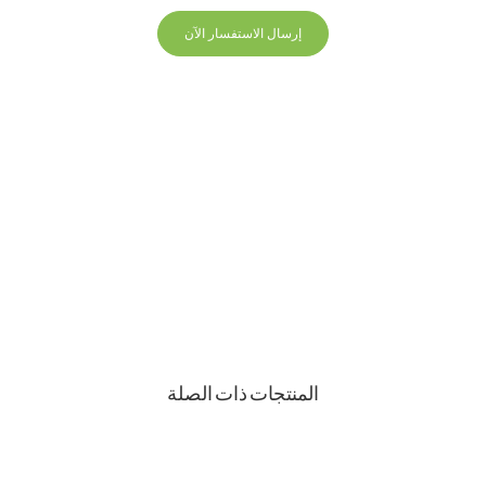
إرسال الاستفسار الآن
+86 13823271259
hello@bvdisplay.com
0086 13823271259
مبنى T2-B ، مجمع صناعي عالي التقنية ، رقم 22 ، طريق
High-Tech South 7th Road ، شارع Yuehai ، Nanshan ،
شنتشن ، 518075 ، الصين
المنتجات ذات الصلة