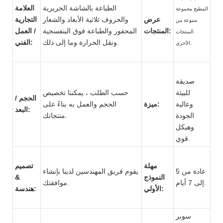
الطباعة بالشاشة الحريرية
العلامة
المطبخ مجموعة
عرض
والحروف ثلاثية الأبعاد والشعار
التجارية
متنوعة من
المنتجات:
المحفور والطباعة فوق البنفسجية
/ العمل
المنتجات
ونقل الحرارة وما إلى ذلك.
الفني:
الأخرى.
صديقة
للبيئة
حسب الطلب ، يمكننا تخصيص
الحجم /
وعالية
ميزة:
الحجم والعمل به بناءً على
البعد:
الجودة
منتجاتك.
وهيكل
قوي.
مهلة
تصميم
عادة من 5
يقوم فريق المهندسين لدينا بإنشاء
النموذج
&
إلى 7 أيام.
موافقتك.
الأولي:
هندسة:
سوبر