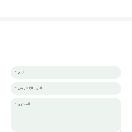
لنتحدث عن مشروعك
يسعدنا العمل معك ومع فريقك. إذا كان لديك مشروع تحتاج إلى مناقشته ،
فالرجاء ترك لنا رسالة.
اسم
البريد الإلكتروني
المحتوى