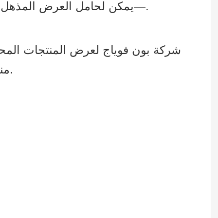
—يمكن لحامل العرض المذهل أن يجذب انتباه العملاء ويقدم عرضًا فعالاً للمنتجات وحجم مبيعات أكبر بشكل ملحوظ.
شركة بون فوياج لعرض المنتجات المح
منذ عام 2008. نحن ملتزمون بتقديم حلول عرض المنتجات بأعلى جودة لعملائنا العالميين.