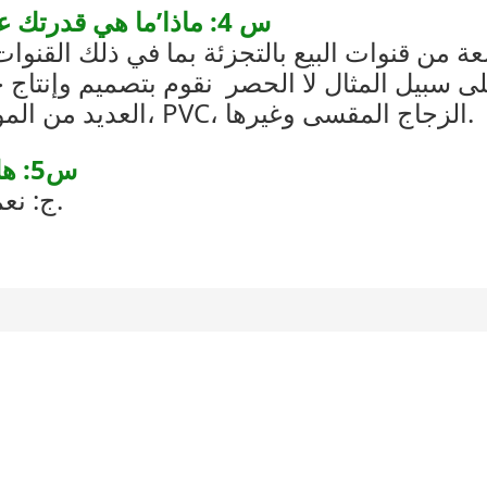
س 4: ماذا’ما هي قدرتك على تخصيص شاشة بيع بالتجزئة مختلفة؟
 من قنوات البيع بالتجزئة بما في ذلك القنوا
على سبيل المثال لا الحصر
نقوم بتصميم وإنتاج ج
العديد من المواد المختلفة: الخشب، المعدن، الأكريليك، PVC، الزجاج المقسى وغيرها.
س5: هل رسوم النموذج الأولي قابلة للاسترداد؟
ج: نعم، سيتم استرداد التكلفة مع عملية الإنتاج.
لنتحدث عن مشروعك