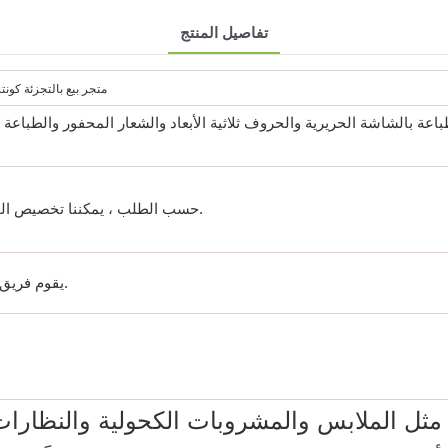
تفاصيل المنتج
متجر بيع بالتجزئة كونترتوب الفاكهة الخشبية&رف عرض الخضار
باعة بالشاشة الحريرية والحروف ثلاثية الأبعاد والشعار المحفور والطباعة
حسب الطلب ، يمكننا تخصيص الحجم والعمل به بناءً على منتجاتك.
يقوم فريق المهندسين لدينا بإنشاء موافقتك.
ل الملابس والمشروبات الكحولية والنظارات، 