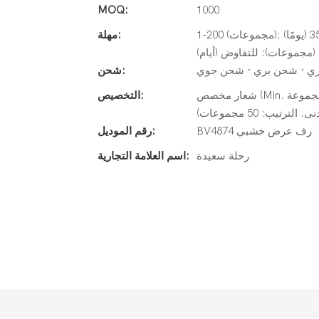
MOQ:
1000
1-200 (مجموعات): 30 (يومًا) ، 201-500 (مجموعات): 30 (يومًا) ، 501-1000 (مجموعات): 35 (يومًا)
مهلة:
ي · شحن بري · شحن جوي
شحن:
شعار مخصص (Min. الترتيب: 50 مجموعة) ، تغليف حسب الطلب (الحد الأدنى. الترتيب: 50
التخصيص:
يب: 50 مجموعات)
BV4874 رف عرض خشبي
رقم الموديل:
رحلة سعيدة
اسم العلامة التجارية: