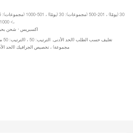
،> 1000 (مجموعات): للتفاوض (أيام)
اكسبريس · شحن بحر
مجموعة) ، تخصيص الجرافيك (الحد الأدنى. الترت