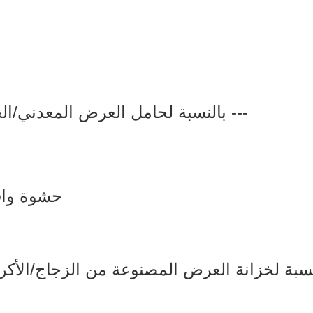
بالنسبة لحامل العرض المعدني/الخشبي، فإننا عادةً ما نحزم بهذه الطريقة ---
3 حشوة واقية في جميع أنحاء الداخل (6 جوانب)؛