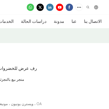
الاتصال بنا
عنا
مدونة
دراسات الحالة
الخدمات
رف عرض للخضروات وا
متجر بيع بالتجز
L/C ، D/A ، D/P ، T/T ، ويسترن يونيون ، مونيغرام ، OA