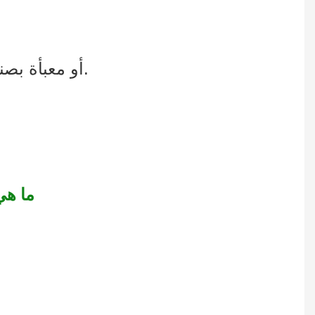
4. علبة كرتون زانيتا مع واقي زاوية من الورق المقوى على شكل حرف L، أو معبأة بصندوق خشبي.
Q2: م