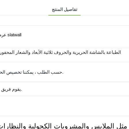
تفاصيل المنتج
عرض رف أحذية البيع بالتجزئة ونظام slatwall
الطباعة بالشاشة الحريرية والحروف ثلاثية الأبعاد والشعار المحفو
حسب الطلب ، يمكننا تخصيص الحجم والعمل به بناءً على منتجاتك.
يقوم فريق المهندسين لدينا بإنشاء موافقتك.
ل الملابس والمشروبات الكحولية والنظارات، 