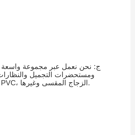
ج: نحن نعمل عبر مجموعة واسعة من 
ومستحضرات التجميل والنظارات وا
شاشات نقاط البيع، باستخدام العديد من المواد المختلفة: الخشب، المعدن، الأكريليك، PVC، الزجاج المقسى وغيرها.