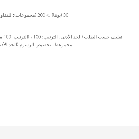
1-200 (مجموعات): 30 (يومًا) ،> 200 (مجموعات): للتفاوض (أيام)
مجموعة) ، تخصيص الرسوم (الحد الأدنى. الترتيب