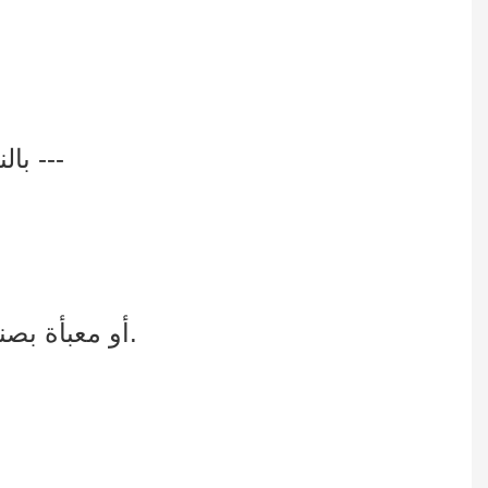
بالنسبة لخزانة العرض المصنوعة من الزجاج/الأكريليك، فإننا عادةً ما نحزمها بهذه الطريقة ---
4. علبة كرتون زانيتا مع واقي زاوية من الورق المقوى على شكل حرف L، أو معبأة بصندوق خشبي.