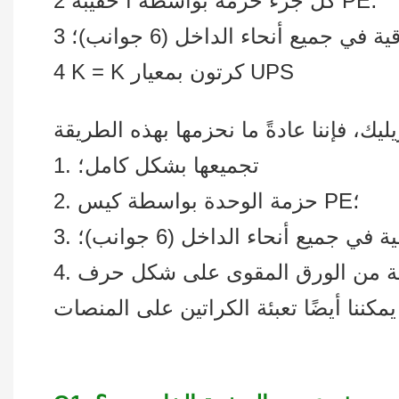
2 كل جزء حزمة بواسطة أ حقيبة PE؛
4 K = K كرتون بمعيار UPS
1. تجميعها بشكل كامل؛
2. حزمة الوحدة بواسطة كيس PE؛
 في جميع أنحاء الداخل (6 جوانب)؛