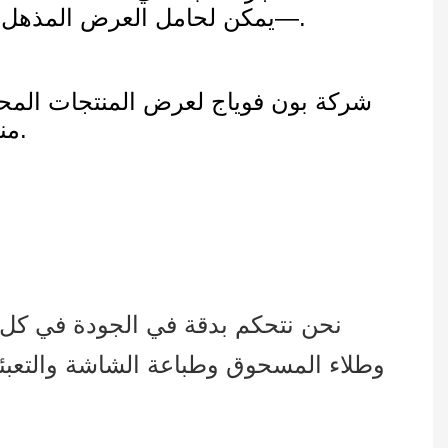
—يمكن لحامل العرض المذهل أن يجذب انتباه العملاء ويقدم عرضًا فعالاً للمنتجات وحجم مبيعات أكبر بشكل ملحوظ.
شركة بون فوياج لعرض المنتجات المح
منذ عام 2008. نحن ملتزمون بتقديم حلول عرض المنتجات بأعلى جودة لعملائنا العالميين.
نحن نتحكم بدقة في الجودة في كل م
وطلاء المسحوق وطباعة الشاشة والتعبئة