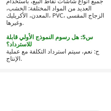
جميع أنواع شاشات نقاط البيع، باستخدام
العديد من المواد المختلفة: الخشب،
المعدن، الأكريليك، PVC، الزجاج المقسى
وغيرها.
س5: هل رسوم النموذج الأولي قابلة
للاسترداد؟
ج: نعم، سيتم استرداد التكلفة مع عملية
الإنتاج.
لنتحدث عن مشروعك
يسعدنا العمل معك ومع فريقك. إذا كان لديك مشروع تحتاج إلى مناقشته ،
فالرجاء ترك لنا رسالة.