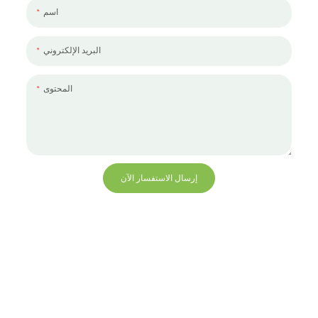
اسم
البريد الإلكتروني
المحتوى
إرسال الاستفسار الآن
+86 13823271259
hello@bvdisplay.com
0086 13823271259
مبنى T2-B ، مجمع صناعي عالي التقنية ، رقم 22 ، طريق