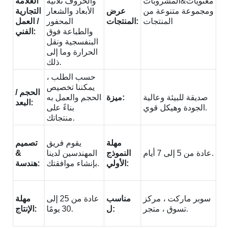
معنويات&المشروبات
والحروف ثلاثية
العلامة
ومجموعة متنوعة من
عرض
الأبعاد والشعار
التجارية
المنتجات
المنتجات:
المحفور
/ العمل
والطباعة فوق
الفني:
البنفسجية ونقل
الحرارة وما إلى
ذلك.
حسب الطلب ،
يمكننا تخصيص
الحجم /
صديقة للبيئة وعالية
ميزة:
الحجم والعمل به
البعد:
الجودة وهيكل قوي.
بناءً على
منتجاتك.
مهلة
يقوم فريق
تصميم
عادة من 5 إلى 7 أيام.
النموذج
المهندسين لدينا
&
الأولي:
بإنشاء موافقتك.
هندسة:
سوبر ماركت ، مركز
مناسب
عادة من 25 إلى
مهلة
تسوق ، متجر.
ل:
30 يومًا.
الإنتاج: