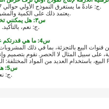
ج: عادةً ما يستغرق النموذج الأولي حوالي 7 أيام، وحوالي 25-40 يومًا للإنتاج الضخم.
يعتمد ذلك على الكمية والمشروع. سننهي العمل في أسرع وقت ممكن.
س٣: هل يمكنني تخصيص خزانة عرض النظارات الشمسية؟
ج: نعم، بالتأكيد. يمكننا تخصيص المنتج لك وفقًا لمتطلباتك.
س4: ما هي قدرتكم على تخصيص عرض بيع بالتجزئة مختلف؟
قنوات البيع بالتجزئة، بما في ذلك المشروبات
ية، على سبيل المثال لا الحصر.
نقوم بتصميم وإ
س5: هل رسوم النموذج الأولي قابلة للاسترداد؟
ج: نعم، سيتم استرداد التكلفة مع دورة الإنتاج.