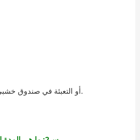
4. كرتون من ورق مقوى زانيتا مع واقي زاوية من الورق المقوى على شكل حرف L، أو التعبئة في صندوق خشبي.
س2: ما هي المدة الزمنية اللازمة لإنتاج نموذج أولي لرف عرض النظارات الشمسية والإنتاج بكميات كبيرة؟