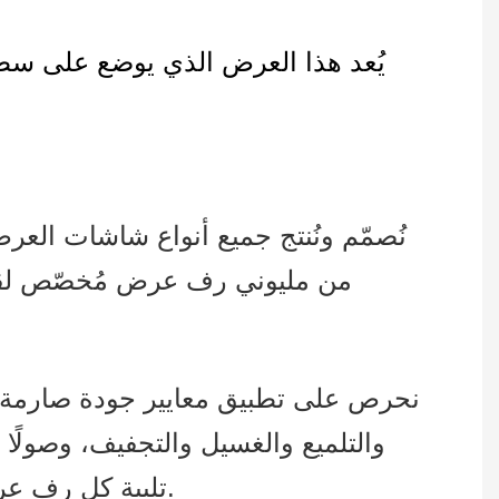
يُعد هذا العرض الذي يوضع على سطح 
نُصمّم ونُنتج جميع أنواع شاشات العر
من مليوني رف عرض مُخصّص لقطاع
نحرص على تطبيق معايير جودة صارمة في 
والتلميع والغسيل والتجفيف، وصولًا 
تلبية كل رف عرض لتوقعات عملائنا. وقد أكسبنا هذا الالتزام بالتميز سمعة طيبة بين عملائنا حول العالم.