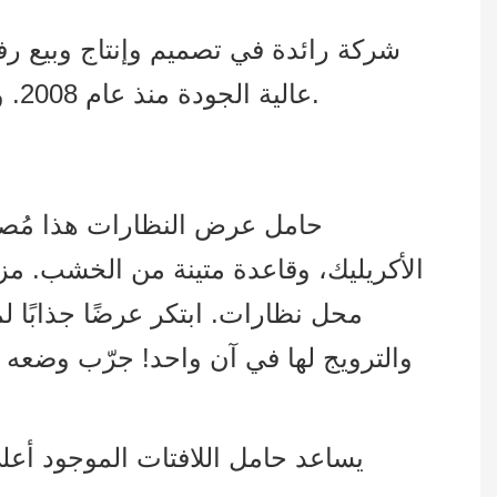
عالية الجودة منذ عام 2008. ونحن ملتزمون بتوفير حلول عرض المنتجات عالية الجودة لعملائنا في جميع أنحاء العالم.
حامل عرض النظارات هذا مُصم
الأكريليك، وقاعدة متينة من الخشب. مزو
محل نظارات. ابتكر عرضًا جذابًا ل
والترويج لها في آن واحد! جرّب وضعه ع
يساعد حامل اللافتات الموجود أعل