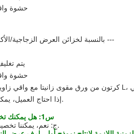
3. حشوة واقي
بالنسبة لخزائن العرض الزجاجية/الأكريليكية، نقوم عادةً بتعبئتها بهذه الطريقة ---
2. يتم تغ
3. حشوة واقي
إذا احتاج العميل، يمكننا أيضاً تعبئة الكراتين على منصات نقالة.
س1: هل يمكنك تخصيص عرض نظارات شمسية خاص بي؟
ج: نعم، يمكننا تخصيص نموذج أولي للموافقة عليه قبل الإنتاج.