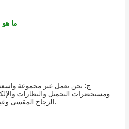
Q2: ما
Q3: هل يمكنني تخصيص عرض 
ج: نحن نعمل عبر مجموعة واسعة من
ومستحضرات التجميل والنظارات والإلكترو
نقاط البيع، باستخدام العديد من المواد المختلفة: الخشب، المعدن، الأكريليك، PVC، الزجاج المقسى وغيرها.