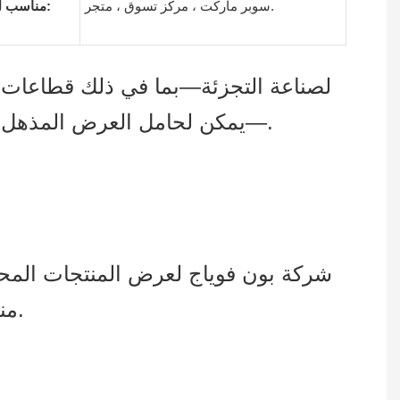
سوبر ماركت ، مركز تسوق ، متجر.
مناسب ل:
لصناعة التجزئة—بما في ذلك قطاعات مث
—يمكن لحامل العرض المذهل أن يجذب انتباه العملاء ويقدم عرضًا فعالاً للمنتجات وحجم مبيعات أكبر بشكل ملحوظ.
شركة بون فوياج لعرض المنتجات المح
منذ عام 2008. نحن ملتزمون بتقديم حلول عرض المنتجات بأعلى جودة لعملائنا العالميين.