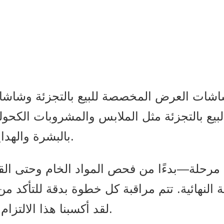
التجزئة مثل الملابس والمشروبات الكحولية 
بالبشرة والهدايا والألعاب وقطع غيار السيارات والمزيد.
رحلة—بدءًا من فحص المواد الخام وحتى القط
 النهائية. تتم مراقبة كل خطوة بدقة للتأكد 
لقد أكسبنا هذا الالتزام بالتميز سمعة طيبة بين عملائنا العالميين.