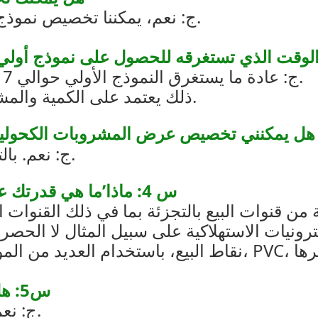
ج: نعم، يمكننا تخصيص نموذج أولي للحصول على موافقتك قبل الإنتاج.
 هو الوقت الذي تستغرقه للحصول على نموذج أو
ج: عادة ما يستغرق النموذج الأولي حوالي 7 أيام ، وحوالي 25-40 يومًا للإنتاج بالجملة.
ذلك يعتمد على الكمية والمشروع. سوف ننتهي في أسرع وقت ممكن.
المشروبات الكحولية وعربة ترولي بشعاري وتصميمي؟
ج: نعم. بالتأكيد. يمكننا تخصيصها لك وفقا لمتطلباتك.
س 4: ماذا’ما هي قدرتك على تخصيص شاشة بيع بالتجزئة مختلفة؟
 قنوات البيع بالتجزئة بما في ذلك القنوات ا
نيات الاستهلاكية على سبيل المثال لا الحصر.
س5: هل رسوم النموذج الأولي قابلة للاسترداد؟
ج: نعم، سيتم استرداد التكلفة مع عملية الإنتاج.