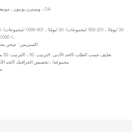
L/C ، D/A ، D/P ، T/T ، ويسترن يونيون ، مونيغرام ، OA
،> 1000 (مجموعات): للتفاوض (أيام)
اكسبريس · شحن بحر
مجموعة) ، تخصيص الجرافيك (الحد الأدنى. الترت
95