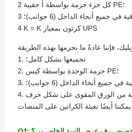
2 كل جزء حزمة بواسطة أ حقيبة PE؛
4 K = K كرتون بمعيار UPS
1. تجميعها بشكل كامل؛
2. حزمة الوحدة بواسطة كيس PE؛
 في جميع أنحاء الداخل (6 جوانب)؛
ك تخصيص رف عرض النبيذ الخاص بي؟