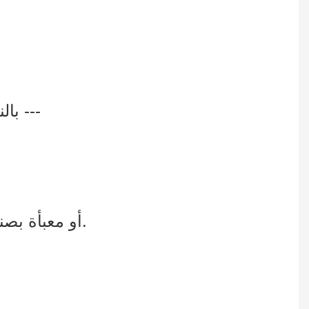
بالنسبة لخزانة العرض المصنوعة من الزجاج/الأكريليك، فإننا عادةً ما نحزمها بهذه الطريقة ---
4. علبة كرتون زانيتا مع واقي زاوية من الورق المقوى على شكل حرف L، أو معبأة بصندوق خشبي.