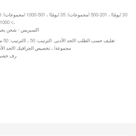
،> 1000 (مجموعات): للتفاوض (أيام)
اكسبريس · شحن بحر
مجموعة) ، تخصيص الجرافيك (الحد الأدنى. الترت
BV996 رف 