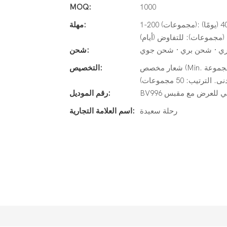
MOQ:
1000
1-200 (مجموعات): 30 (يومًا) ، 201-500 (مجموعات): 35 (يومًا) ، 501-1000 (مجموعات): 40 (يومًا)
مهلة:
ي · شحن بري · شحن جوي
شحن:
شعار مخصص (Min. الترتيب: 50 مجموعة) ، تغليف حسب الطلب (الحد الأدنى. الترتيب: 50
التخصيص:
يب: 50 مجموعات)
خشبي للعرض مع مقبس
رقم الموديل:
رحلة سعيدة
اسم العلامة التجارية: