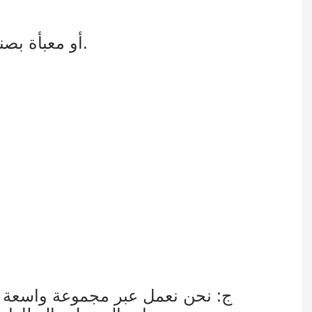
4. علبة كرتون زانيتا مع واقي زاوية من الورق المقوى على شكل حرف L، أو معبأة بصندوق خشبي.
ج: نحن نعمل عبر مجموعة واسعة من 