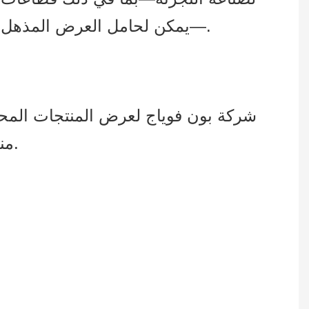
—يمكن لحامل العرض المذهل أن يجذب انتباه العملاء ويقدم عرضًا فعالاً للمنتجات وحجم مبيعات أكبر بشكل ملحوظ.
شركة بون فوياج لعرض المنتجات المح
منذ عام 2008. نحن ملتزمون بتقديم حلول عرض المنتجات بأعلى جودة لعملائنا العالميين.