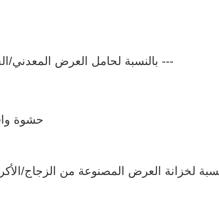
بالنسبة لحامل العرض المعدني/الخشبي، فإننا عادةً ما نحزم بهذه الطريقة ---
3 حشوة واقية في جميع أنحاء الداخل (6 جوانب)؛