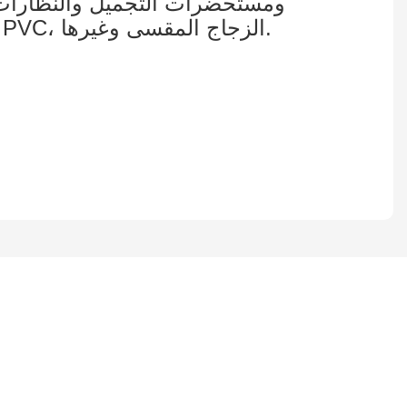
ومستحضرات التجميل والنظارات وا
شاشات نقاط البيع، باستخدام العديد من المواد المختلفة: الخشب، المعدن، الأكريليك، PVC، الزجاج المقسى وغيرها.
يسعدنا العمل معك ومع فريقك. إذا كان لديك مشروع تحتاج إلى مناقشته ، فالرجاء ترك لنا رسالة.