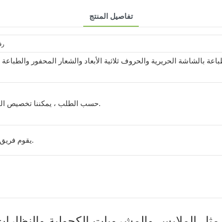
تفاصيل المنتج
رف عرض عداد خشبي قابل للتحويل للأحذية
باعة بالشاشة الحريرية والحروف ثلاثية الأبعاد والشعار المحفور والطباعة
حسب الطلب ، يمكننا تخصيص الحجم والعمل به بناءً على منتجاتك.
يقوم فريق المهندسين لدينا بإنشاء موافقتك.
ل الملابس والمشروبات الكحولية والنظارات، 