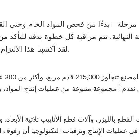
رحلة—بدءًا من فحص المواد الخام وحتى القط
 النهائية. تتم مراقبة كل خطوة بدقة للتأكد 
لقد أكسبنا هذا الالتزام بالتميز سمعة طيبة بين عملائنا العالميين.
قدم أ مجموعة متنوعة من عمليات إنتاج المواد، بما في ذلك المعدن
قطع بالليزر، وآلات قطع الأنابيب ثلاثية الأبعاد، وآل
ي عمليات الإنتاج وترقيات التكنولوجيا أن رفوف ا