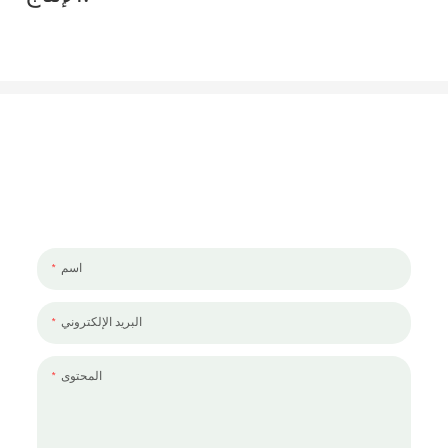
لنتحدث عن مشروعك
يسعدنا العمل معك ومع فريقك. إذا كان لديك مشروع تحتاج إلى مناقشته ،
فالرجاء ترك لنا رسالة.
اسم
البريد الإلكتروني
المحتوى