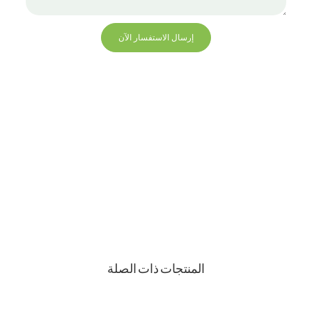
إرسال الاستفسار الآن
+86 13823271259
hello@bvdisplay.com
0086 13823271259
مبنى T2-B ، مجمع صناعي عالي التقنية ، رقم 22 ، طريق
High-Tech South 7th Road ، شارع Yuehai ، Nanshan ،
شنتشن ، 518075 ، الصين
المنتجات ذات الصلة