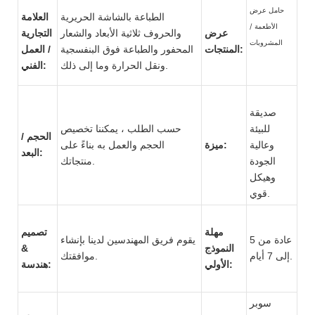
حامل عرض
الطباعة بالشاشة الحريرية
العلامة
الأطعمة /
عرض
والحروف ثلاثية الأبعاد والشعار
التجارية
المشروبات
المنتجات:
المحفور والطباعة فوق البنفسجية
/ العمل
ونقل الحرارة وما إلى ذلك.
الفني:
صديقة
للبيئة
حسب الطلب ، يمكننا تخصيص
الحجم /
وعالية
ميزة:
الحجم والعمل به بناءً على
البعد:
الجودة
منتجاتك.
وهيكل
قوي.
مهلة
تصميم
عادة من 5
يقوم فريق المهندسين لدينا بإنشاء
النموذج
&
إلى 7 أيام.
موافقتك.
الأولي:
هندسة:
سوبر