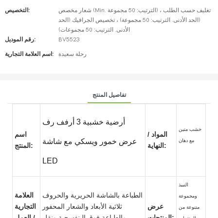
شعار مخصص (Min. الترتيب: 50 مجموعة) ، تغليف حسب الطلب
التخصيص:
(الحد الأدنى. الترتيب: 50 مجموعة) ، تخصيص الجرافيك (الحد
الأدنى. الترتيب: 50 مجموعات)
BV5523
رقم الموديل:
رحلة سعيدة
اسم العلامة التجارية:
تفاصيل المنتج
أرضية خشبية 3 أرفف رف
خشب متين
المواد /
اسم
مع دهان
عرض خمور ويسكي مع شاشة
النهاية:
المنتج:
LED
النبيذ
الطباعة بالشاشة الحريرية والحروف
العلامة
ومجموعة
عرض
ثلاثية الأبعاد والشعار المحفور
التجارية
متنوعة من
المنتجات:
والطباعة فوق البنفسجية ونقل
/ العمل
المنتجات.