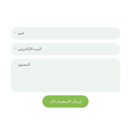
لنتحدث عن مشروعك
يسعدنا العمل معك ومع فريقك. إذا كان لديك مشروع تحتاج إلى مناقشته ،
فالرجاء ترك لنا رسالة.
اسم
البريد الإلكتروني
المحتوى
إرسال الاستفسار الآن
+86 13823271259
hello@bvdisplay.com