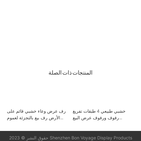
0086 13823271259
مبنى T2-B ، مجمع صناعي عالي التقنية ، رقم 22 ، طريق
High-Tech South 7th Road ، شارع Yuehai ، Nanshan ،
شنتشن ، 518075 ، الصين
المنتجات ذات الصلة
ت
خشبي طبيعي 4 طبقات تفريغ
رف عرض وعاء خشبي قائم على
ت
رفوف ورفوف عرض البيع
الأرض رف بيع بالتجزئة لعموم
بالتجزئة
الطهي
حقوق النشر © 2023 Shenzhen Bon Voyage Display Products